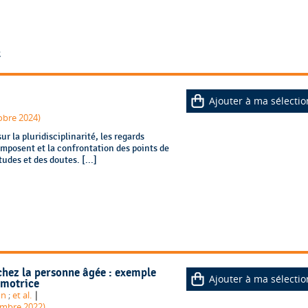
2
Ajouter à ma sélectio
obre 2024)
r la pluridisciplinarité, les regards
omposent et la confrontation des points de
tudes et des doutes. [...]
chez la personne âgée : exemple
Ajouter à ma sélectio
omotrice
|
on
;
et al.
tembre 2022)