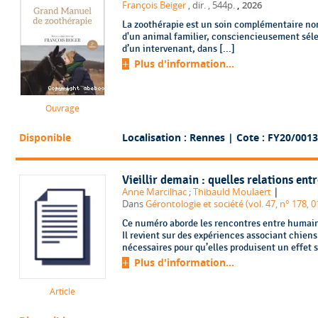
,
François Beiger
, dir.
, 544p.
2026
La zoothérapie est un soin complémentaire non
d'un animal familier, consciencieusement séle
d’un intervenant, dans [...]
Plus d'information...
Ouvrage
Disponible
Localisation : Rennes
| Cote : FY20/0013
Vieillir demain : quelles relations ent
|
Anne Marcilhac
;
Thibauld Moulaert
Dans
Gérontologie et société (vol. 47, n° 178, 
Ce numéro aborde les rencontres entre humain
Il revient sur des expériences associant chiens
nécessaires pour qu’elles produisent un effet 
Plus d'information...
Article