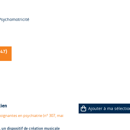
Psychomotricité
147
)
lien
Ajouter à ma sélectio
ignantes en psychiatrie (n° 307, mai
 un dispositif de création musicale