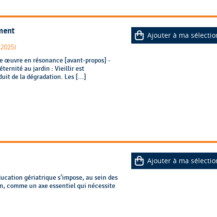
ement
Ajouter à ma sélectio
 2025)
ernité au jardin : Vieillir est
it de la dégradation. Les [...]
Ajouter à ma sélectio
ducation gériatrique s'impose, au sein des
on, comme un axe essentiel qui nécessite