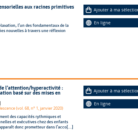
ensorielles aux racines primitives
Ajouter à ma sélectio
En ligne
elaxation, l’un des fondamentaux de la
ies nouvelles à travers une réflexion
e l’attention/hyperactivité :
Ajouter à ma sélectio
tion basé sur des mises en
|
En ligne
escence (vol. 68, n° 1, janvier 2020)
ement des capacités rythmiques et
nnelles et exécutives chez des enfants
pparaît donc prometteur dans l’acco[...]