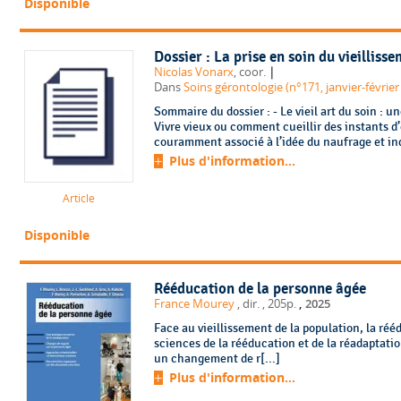
Disponible
Dossier : La prise en soin du vieilliss
|
Nicolas Vonarx
, coor.
Dans
Soins gérontologie (n°171, janvier-février
Sommaire du dossier : - Le vieil art du soin : une œuvre en résonance [avant-propos] -
Vivre vieux ou comment cueillir des instants d’ét
couramment associé à l’idée du naufrage et indu
Plus d'information...
Article
Disponible
Rééducation de la personne âgée
,
France Mourey
, dir.
, 205p.
2025
Face au vieillissement de la population, la réé
sciences de la rééducation et de la réadaptati
un changement de r[...]
Plus d'information...