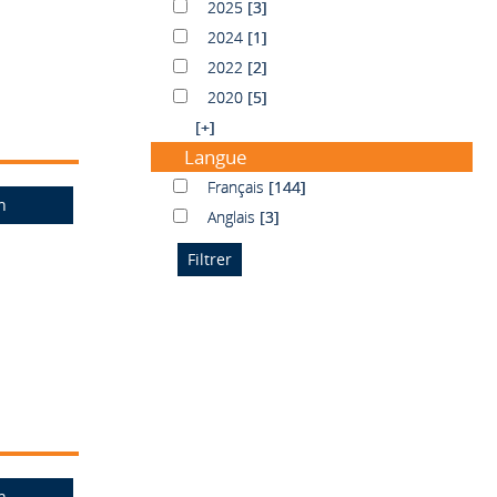
2025
2025
[3]
2024
2024
[1]
2022
2022
[2]
2020
2020
[5]
[+]
Langue
Français
Français
[144]
n
Anglais
Anglais
[3]
n