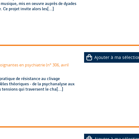
a musique, mis en oeuvre auprès de dyades
Ce projet invite alors les[...]
Ajouter à ma sélectio
ignantes en psychiatrie (n° 306, avril
pratique de résistance au clivage
èles théoriques - de la psychanalyse aux
 tensions qui traversent le cha[...]
Ajouter à ma sélectio