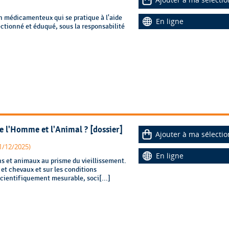
 médicamenteux qui se pratique à l'aide
En ligne
ctionné et éduqué, sous la responsabilité
re l'Homme et l'Animal ? [dossier]
Ajouter à ma sélectio
01/12/2025)
En ligne
s et animaux au prisme du vieillissement.
 et chevaux et sur les conditions
scientifiquement mesurable, soci[...]