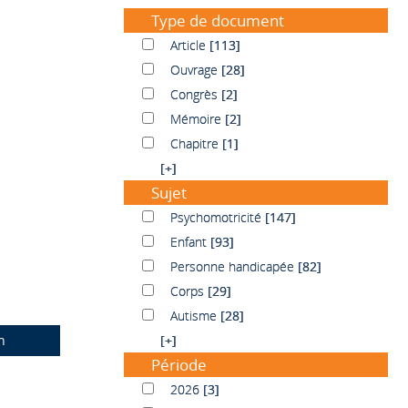
Type de document
Article
Article
[113]
Ouvrage
Ouvrage
[28]
Congrès
Congrès
[2]
Mémoire
Mémoire
[2]
Chapitre
Chapitre
[1]
[+]
Sujet
Psychomotricité
Psychomotricité
[147]
Enfant
Enfant
[93]
Personne handicapée
Personne handicapée
[82]
Corps
Corps
[29]
Autisme
Autisme
[28]
n
[+]
Période
2026
2026
[3]