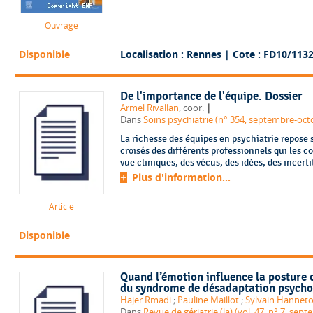
Ouvrage
Disponible
Localisation : Rennes
| Cote : FD10/113
De l'importance de l'équipe. Dossier
|
Armel Rivallan
, coor.
Dans
Soins psychiatrie (n° 354, septembre-oct
La richesse des équipes en psychiatrie repose su
croisés des différents professionnels qui les c
vue cliniques, des vécus, des idées, des incerti
Plus d'information...
Article
Disponible
Quand l’émotion influence la posture 
du syndrome de désadaptation psych
Hajer Rmadi
;
Pauline Maillot
;
Sylvain Hannet
Dans
Revue de gériatrie (la) (vol. 47, n° 7, sep