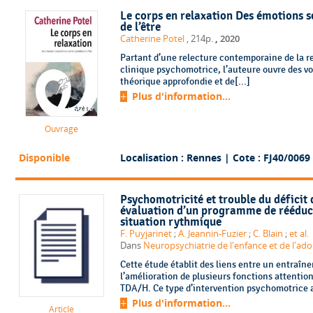
Le corps en relaxation Des émotions s
de l’être
,
Catherine Potel
, 214p.
2020
Partant d’une relecture contemporaine de la r
clinique psychomotrice, l’auteure ouvre des vo
théorique approfondie et de[...]
Plus d'information...
Ouvrage
Disponible
Localisation : Rennes
| Cote : FJ40/0069
Psychomotricité et trouble du déficit d
évaluation d’un programme de rééduca
situation rythmique
F. Puyjarinet
;
A. Jeannin-Fuzier
;
C. Blain
;
et al.
Dans
Neuropsychiatrie de l'enfance et de l'adol
Cette étude établit des liens entre un entraîn
l’amélioration de plusieurs fonctions attentio
TDA/H. Ce type d’intervention psychomotrice a
Plus d'information...
Article