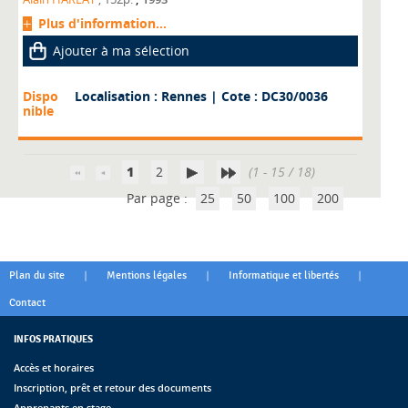
Plus d'information...
Ajouter à ma sélection
Dispo
Localisation : Rennes
| Cote : DC30/0036
nible
1
2
(1 - 15 / 18)
Par page :
25
50
100
200
|
|
|
Plan du site
Mentions légales
Informatique et libertés
Contact
INFOS PRATIQUES
Accès et horaires
Inscription, prêt et retour des documents
Apprenants en stage