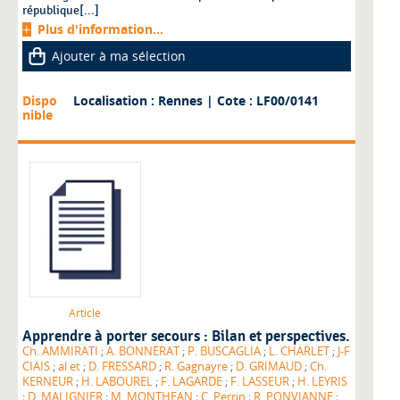
république[...]
Plus d'information...
Ajouter à ma sélection
Dispo
Localisation : Rennes
| Cote : LF00/0141
nible
Article
Apprendre à porter secours : Bilan et perspectives.
Ch. AMMIRATI
;
A. BONNERAT
;
P. BUSCAGLIA
;
L. CHARLET
;
J-F
CIAIS
;
al et
;
D. FRESSARD
;
R. Gagnayre
;
D. GRIMAUD
;
Ch.
KERNEUR
;
H. LABOUREL
;
F. LAGARDE
;
F. LASSEUR
;
H. LEYRIS
;
D. MALIGNIER
;
M. MONTHEAN
;
C. Perrin
;
R. PONVIANNE
;