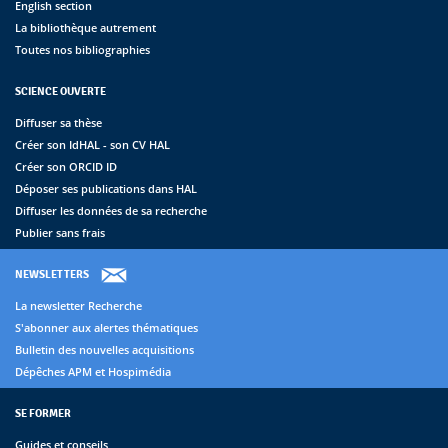
English section
La bibliothèque autrement
Toutes nos bibliographies
SCIENCE OUVERTE
Diffuser sa thèse
Créer son IdHAL - son CV HAL
Créer son ORCID ID
Déposer ses publications dans HAL
Diffuser les données de sa recherche
Publier sans frais
NEWSLETTERS
La newsletter Recherche
S'abonner aux alertes thématiques
Bulletin des nouvelles acquisitions
Dépêches APM et Hospimédia
SE FORMER
Guides et conseils