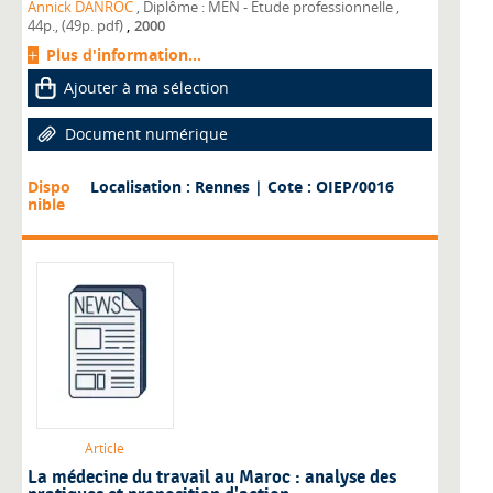
Annick DANROC
, Diplôme : MEN - Etude professionnelle
,
,
44p., (49p. pdf)
2000
Plus d'information...
Ajouter à ma sélection
Document numérique
Dispo
Localisation : Rennes
| Cote : OIEP/0016
nible
Article
La médecine du travail au Maroc : analyse des