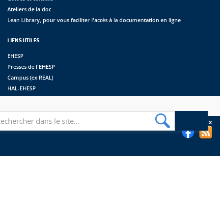
Ateliers de la doc
Lean Library, pour vous faciliter l'accès à la documentation en ligne
LIENS UTILES
EHESP
Presses de l'EHESP
Campus (ex REAL)
HAL-EHESP
erche
Suivez les bibliothèques de l'EHESP sur les réseaux sociaux