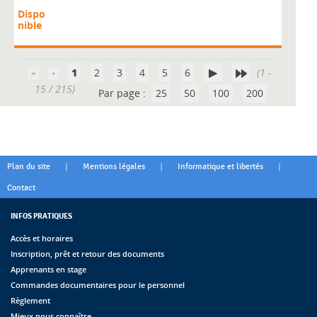
Dispo
nible
1
2
3
4
5
6
(1 -
15 / 215)
Par page :
25
50
100
200
|
|
|
Plan du site
Mentions légales
Informatique et libertés
Contact
INFOS PRATIQUES
Accès et horaires
Inscription, prêt et retour des documents
Apprenants en stage
Commandes documentaires pour le personnel
Règlement
Mieux nous connaître