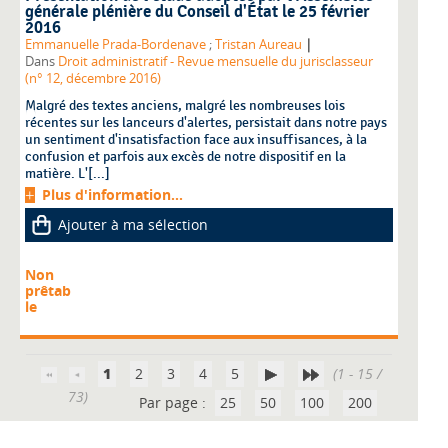
générale plénière du Conseil d'État le 25 février
2016
|
Emmanuelle Prada-Bordenave
;
Tristan Aureau
Dans
Droit administratif - Revue mensuelle du jurisclasseur
(n° 12, décembre 2016)
Malgré des textes anciens, malgré les nombreuses lois
récentes sur les lanceurs d'alertes, persistait dans notre pays
un sentiment d'insatisfaction face aux insuffisances, à la
confusion et parfois aux excès de notre dispositif en la
matière. L'[...]
Plus d'information...
Ajouter à ma sélection
Non
prêtab
le
1
2
3
4
5
(1 - 15 /
73)
Par page :
25
50
100
200