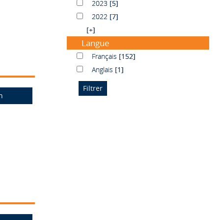
2023
2023
[5]
2022
2022
[7]
[+]
Langue
Français
Français
[152]
Anglais
Anglais
[1]
n