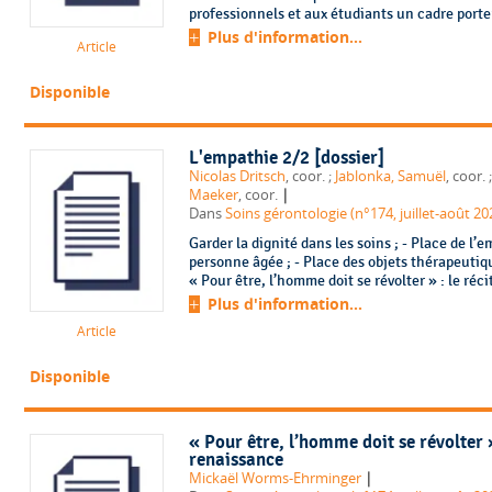
professionnels et aux étudiants un cadre porte
Plus d'information...
Article
Disponible
L'empathie 2/2 [dossier]
Nicolas Dritsch
, coor. ;
Jablonka, Samuël
, co
|
Maeker
, coor.
Dans
Soins gérontologie (n°174, juillet-août 20
Garder la dignité dans les soins ; - Place de l’e
personne âgée ; - Place des objets thérapeutiq
« Pour être, l’homme doit se révolter » : le réc
Plus d'information...
Article
Disponible
« Pour être, l’homme doit se révolter 
renaissance
|
Mickaël Worms-Ehrminger