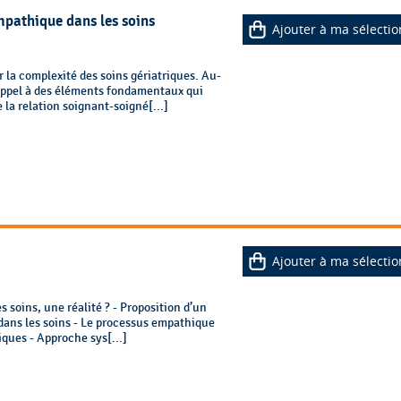
pathique dans les soins
Ajouter à ma sélectio
la complexité des soins gériatriques. Au-
t appel à des éléments fondamentaux qui
la relation soignant-soigné[...]
Ajouter à ma sélectio
 soins, une réalité ? - Proposition d’un
dans les soins - Le processus empathique
iques - Approche sys[...]