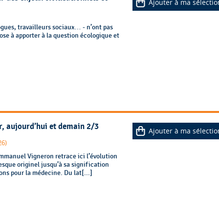
Ajouter à ma sélectio
gues, travailleurs sociaux… - n’ont pas
se à apporter à la question écologique et
r, aujourd’hui et demain 2/3
Ajouter à ma sélectio
26)
mmanuel Vigneron retrace ici l’évolution
sque originel jusqu’à sa signification
ons pour la médecine. Du lat[...]