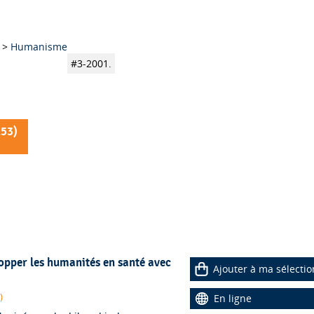
>
Humanisme
#3-2001.
153
)
elopper les humanités en santé avec
Ajouter à ma sélectio
)
En ligne