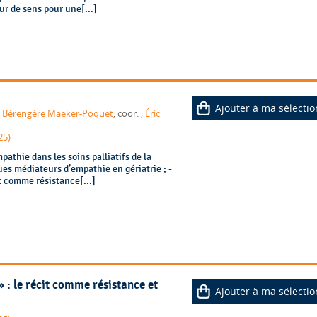
ur de sens pour une[...]
Ajouter à ma sélectio
or. ;
Bérengère Maeker-Poquet
, coor. ;
Éric
25)
mpathie dans les soins palliatifs de la
ues médiateurs d’empathie en gériatrie ; -
it comme résistance[...]
» : le récit comme résistance et
Ajouter à ma sélectio