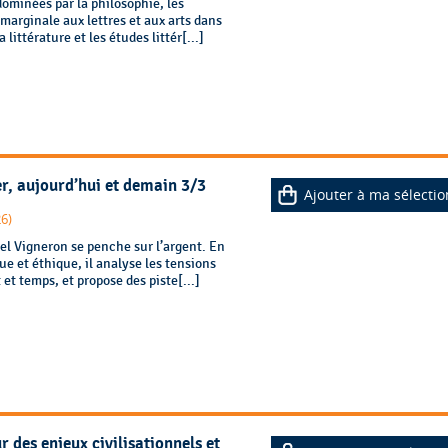
ominées par la philosophie, les
arginale aux lettres et aux arts dans
 littérature et les études littér[...]
er, aujourd’hui et demain 3/3
Ajouter à ma sélectio
26)
el Vigneron se penche sur l’argent. En
e et éthique, il analyse les tensions
et temps, et propose des piste[...]
r des enjeux civilisationnels et