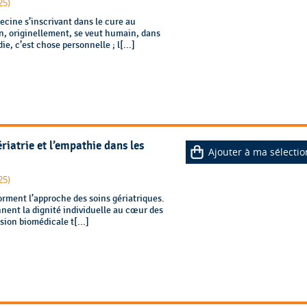
25)
cine s’inscrivant dans le cure au
n, originellement, se veut humain, dans
ie, c’est chose personnelle ; l[...]
riatrie et l’empathie dans les
Ajouter à ma sélectio
25)
orment l’approche des soins gériatriques.
onnent la dignité individuelle au cœur des
sion biomédicale t[...]