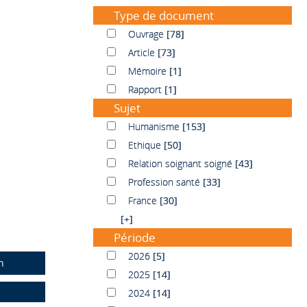
Type de document
Ouvrage
Ouvrage
[78]
Article
Article
[73]
Mémoire
Mémoire
[1]
Rapport
Rapport
[1]
Sujet
Humanisme
Humanisme
[153]
Ethique
Ethique
[50]
Relation soignant soigné
Relation soignant soigné
[43]
Profession santé
Profession santé
[33]
France
France
[30]
[+]
Période
2026
2026
[5]
n
2025
2025
[14]
2024
2024
[14]