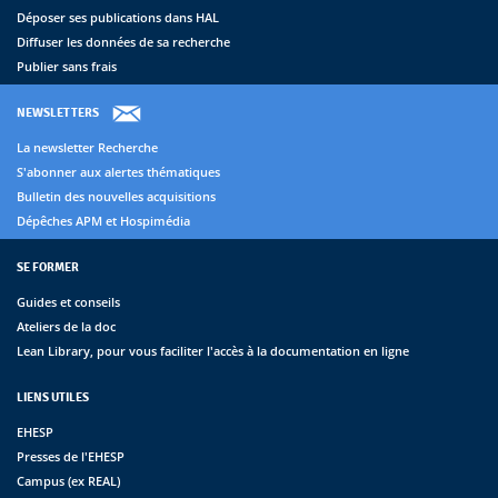
Déposer ses publications dans HAL
Diffuser les données de sa recherche
Publier sans frais
NEWSLETTERS
La newsletter Recherche
S'abonner aux alertes thématiques
Bulletin des nouvelles acquisitions
Dépêches APM et Hospimédia
SE FORMER
Guides et conseils
Ateliers de la doc
Lean Library, pour vous faciliter l'accès à la documentation en ligne
LIENS UTILES
EHESP
Presses de l'EHESP
Campus (ex REAL)