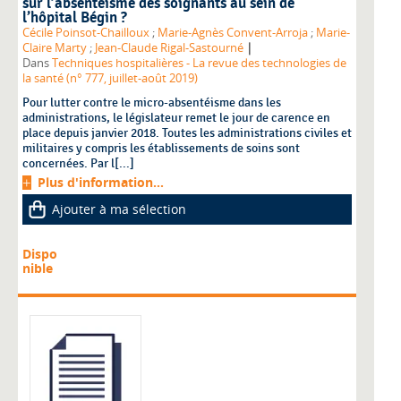
sur l’absentéisme des soignants au sein de
l’hôpital Bégin ?
Cécile Poinsot-Chailloux
;
Marie-Agnès Convent-Arroja
;
Marie-
|
Claire Marty
;
Jean-Claude Rigal-Sastourné
Dans
Techniques hospitalières - La revue des technologies de
la santé (n° 777, juillet-août 2019)
Pour lutter contre le micro-absentéisme dans les
administrations, le législateur remet le jour de carence en
place depuis janvier 2018. Toutes les administrations civiles et
militaires y compris les établissements de soins sont
concernées. Par l[...]
Plus d'information...
Ajouter à ma sélection
Dispo
nible