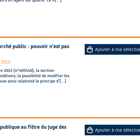
ès d’un agent sur quatre. Ce n[...]
rché public : pouvoir n'est pas
Ajouter à ma sélectio
 2022)
e 2022 (n°405540), la section
ditions, la possibilité de modifier les
e ainsi relativisé le principe d'[...]
publique au filtre du juge des
Ajouter à ma sélectio