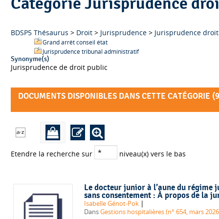
Catégorie Jurisprudence droi
BDSP5 Thésaurus
>
Droit
>
Jurisprudence
>
Jurisprudence droit
Grand arrêt conseil état
Jurisprudence tribunal administratif
Synonyme(s)
Jurisprudence de droit public
DOCUMENTS DISPONIBLES DANS CETTE CATÉGORIE (
Etendre la recherche sur
niveau(x) vers le bas
Le docteur junior à l’aune du régime j
sans consentement : À propos de la ju
|
Isabelle Génot-Pok
Dans
Gestions hospitalières (n° 654, mars 2026