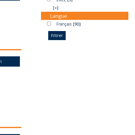
[+]
Langue
Français
Français
[90]
n