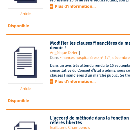
représente 23 % de ses effectifs totaux, soit pr
Plus d'information...
Article
Disponible
Modifier les clauses financières du ma
devoir !
|
Angélique Dizier
Dans
Finances hospitalières (n° 174, décembre
Dans un avis très attendu rendu le 15 septembr
consultative du Conseil d'Etat a admis, sous con
clauses financières d'un marché public. Se trouv
Plus d'information...
Article
Disponible
L'accord de méthode dans la fonction 
référés libertés
|
Guillaume Champenois