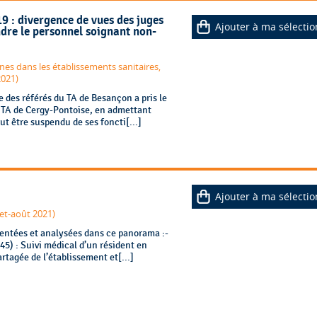
9 : divergence de vues des juges
Ajouter à ma sélectio
endre le personnel soignant non-
nes dans les établissements sanitaires,
2021)
 des référés du TA de Besançon a pris le
 TA de Cergy-Pontoise, en admettant
ut être suspendu de ses foncti[...]
Ajouter à ma sélectio
let-août 2021)
sentées et analysées dans ce panorama :-
45) : Suivi médical d’un résident en
rtagée de l’établissement et[...]