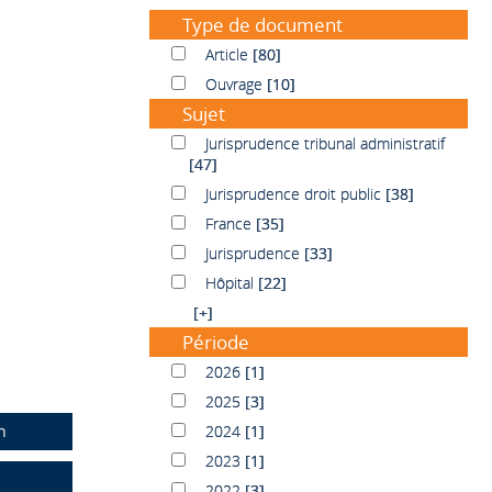
Type de document
Article
Article
[80]
Ouvrage
Ouvrage
[10]
Sujet
Jurisprudence tribunal administratif
Jurisprudence tribunal administratif
[47]
Jurisprudence droit public
Jurisprudence droit public
[38]
France
France
[35]
Jurisprudence
Jurisprudence
[33]
Hôpital
Hôpital
[22]
[+]
Période
2026
2026
[1]
2025
2025
[3]
n
2024
2024
[1]
2023
2023
[1]
2022
2022
[3]