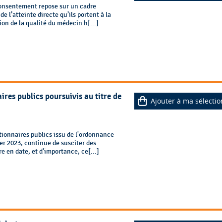
consentement repose sur un cadre
e l’atteinte directe qu’ils portent à la
ion de la qualité du médecin h[...]
ires publics poursuivis au titre de
Ajouter à ma sélectio
tionnaires publics issu de l'ordonnance
ier 2023, continue de susciter des
e en date, et d'importance, ce[...]