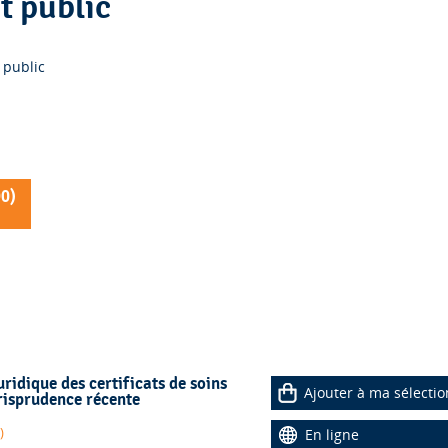
t public
 public
90
)
uridique des certificats de soins
Ajouter à ma sélectio
risprudence récente
)
En ligne