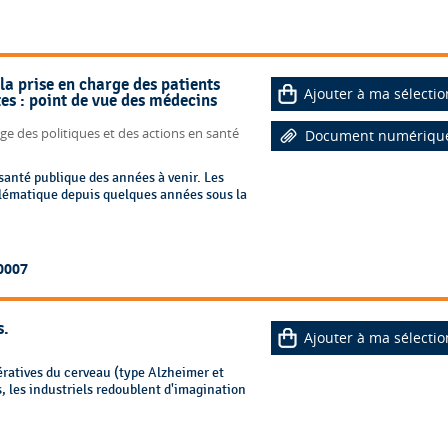
 la prise en charge des patients
Ajouter à ma sélectio
es : point de vue des médecins
ge des politiques et des actions en santé
Document numériqu
santé publique des années à venir. Les
blématique depuis quelques années sous la
0007
s.
Ajouter à ma sélectio
ératives du cerveau (type Alzheimer et
, les industriels redoublent d'imagination