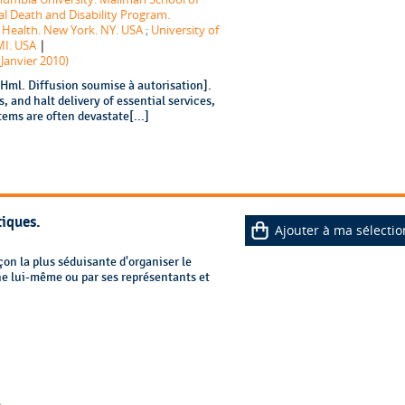
l Death and Disability Program.
 Health. New York. NY. USA
;
University of
|
MI. USA
 Janvier 2010)
ml. Diffusion soumise à autorisation].
s, and halt delivery of essential services,
ems are often devastate[...]
tiques.
Ajouter à ma sélectio
çon la plus séduisante d'organiser le
ne lui-même ou par ses représentants et