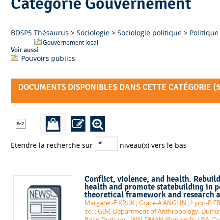
Catégorie Gouvernement
BDSP5 Thésaurus
>
Sociologie
>
Sociologie politique
>
Politique
Gouvernement local
Voir aussi
Pouvoirs publics
DOCUMENTS DISPONIBLES DANS CETTE CATÉGORIE (
Etendre la recherche sur
niveau(x) vers le bas
Conflict, violence, and health. Rebuil
health and promote statebuilding in po
theoretical framework and research 
Margaret-E KRUK
;
Grace-A ANGLIN
;
Lynn-P 
éd. : GBR. Department of Anthropology. Durha
Road Durham.
;
WALDMAN (Ronald-J) : USA. Co