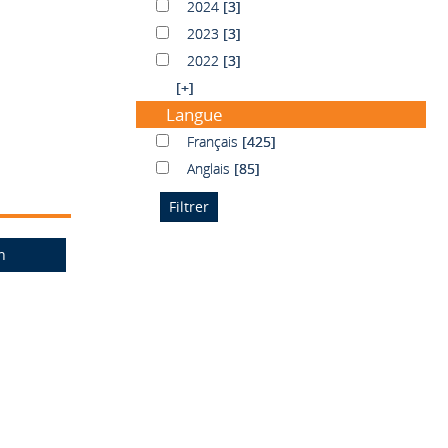
2024
2024
[3]
2023
2023
[3]
2022
2022
[3]
[+]
Langue
Français
Français
[425]
Anglais
Anglais
[85]
n