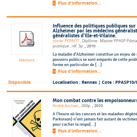
Plus d'information...
Influence des politiques publiques sur
Alzheimer par les médecins généralist
généralistes d'Ille-et-Vilaine.
olivier PERROT
, Diplôme : Master PPASP Pilota
,
publique
, réf. 3p.
2010
La maladie d'Alzheimer constitue un enjeu de 
pouvoirs publics se sont emparés de cette pro
Mémoire
forme en particulier de [...]
Plus d'information...
Disponible
Localisation : Rennes
| Cote : PPASP10/
Mon combat contre les empoisonneur
,
André Aschieri
, 260p.
2010
A l'heure où les cancers et les maladies dégén
Parkinson) n'ont jamais fait autant de victimes
pour cacher la respo[...]
Plus d'information...