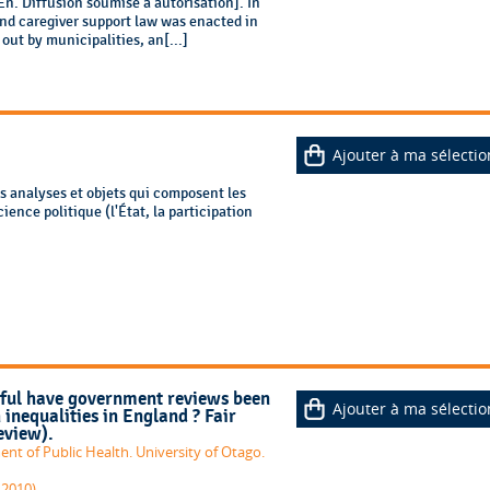
n. Diffusion soumise à autorisation]. In
and caregiver support law was enacted in
out by municipalities, an[...]
Ajouter à ma sélectio
es analyses et objets qui composent les
ience politique (l'État, la participation
sful have government reviews been
Ajouter à ma sélectio
 inequalities in England ? Fair
eview).
 of Public Health. University of Otago.
 2010)