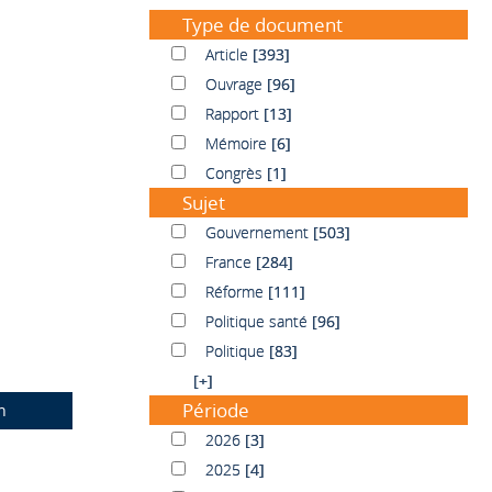
Type de document
Article
Article
[393]
Ouvrage
Ouvrage
[96]
Rapport
Rapport
[13]
Mémoire
Mémoire
[6]
Congrès
Congrès
[1]
Sujet
Gouvernement
Gouvernement
[503]
France
France
[284]
Réforme
Réforme
[111]
Politique santé
Politique santé
[96]
Politique
Politique
[83]
[+]
Période
n
2026
2026
[3]
2025
2025
[4]