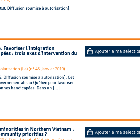
8. Diffusion soumise à autorisation].
. Favoriser l'intégration
Ajouter à ma sélectio
ées : trois axes d'intervention du
larisation (La) (n° 48, Janvier 2010)
 Diffusion soumise à autorisation]. Cet
gouvernementale au Québec pour favoriser
sonnes handicapées. Dans un [...]
minorities in Northern Vietnam :
Ajouter à ma sélectio
mmunity priorities ?
NK. Department of Veterinary Disease