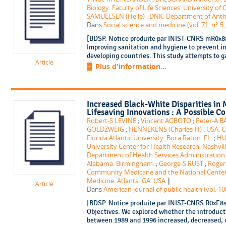
Biology. Faculty of Life Sciences. University o
SAMUELSEN (Helle) : DNK. Department of Anth
Dans
Social science and medicine (vol. 71, n° 5,
[BDSP. Notice produite par INIST-CNRS mR0x8rI
Improving sanitation and hygiene to prevent inf
developing countries. This study attempts to g
Article
Plus d'information...
Increased Black-White Disparities in M
Lifesaving Innovations : A Possible C
Robert-S LEVINE
;
Vincent AGBOTO
;
Peter-A 
GOLDZWEIG
;
HENNEKENS (Charles-H) : USA. Ch
Florida Atlantic University. Boca Raton. FL.
;
HU
University Center for Health Research. Nashvill
Department of Health Services Administration. 
Alabama. Birmingham.
;
George-S RUST
;
Roge
Community Medicane and the National Center 
|
Medicine. Atlanta. GA. USA
Article
Dans
American journal of public health (vol. 10
[BDSP. Notice produite par INIST-CNRS R0xE8s
Objectives. We explored whether the introducti
between 1989 and 1996 increased, decreased, or