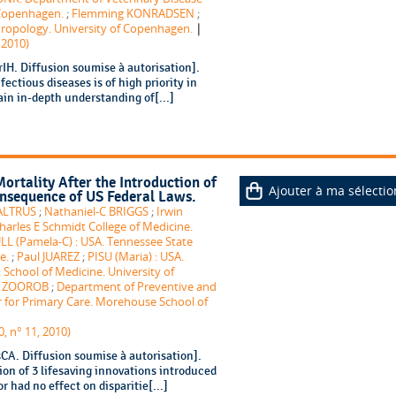
f Copenhagen.
;
Flemming KONRADSEN
;
|
ropology. University of Copenhagen.
 2010)
H. Diffusion soumise à autorisation].
ectious diseases is of high priority in
ain in-depth understanding of[...]
ortality After the Introduction of
Ajouter à ma sélectio
onsequence of US Federal Laws.
BALTRUS
;
Nathaniel-C BRIGGS
;
Irwin
arles E Schmidt College of Medicine.
LL (Pamela-C) : USA. Tennessee State
e.
;
Paul JUAREZ
;
PISU (Maria) : USA.
School of Medicine. University of
r ZOOROB
;
Department of Preventive and
for Primary Care. Morehouse School of
0, n° 11, 2010)
CA. Diffusion soumise à autorisation].
on of 3 lifesaving innovations introduced
 had no effect on disparitie[...]