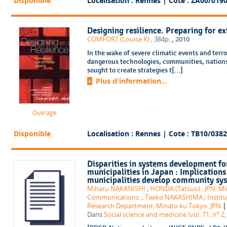
Disponible
Localisation : Rennes
| Cote : ZA00/019
Designing resilience. Preparing for e
,
COMFORT (Louise K)
, 384p.
2010
In the wake of severe climatic events and terr
dangerous technologies, communities, nations,
sought to create strategies t[...]
Plus d'information...
Ouvrage
Disponible
Localisation : Rennes
| Cote : TB10/0382
Disparities in systems development f
municipalities in Japan : Implications 
municipalities develop community sy
Miharu NAKANISHI
;
HONDA (Tatsuo) : JPN. Min
Communications.
;
Taeko NAKASHIMA
;
Instit
|
Research Department. Minato ku Tokyo. JPN
Dans
Social science and medicine (vol. 71, n° 2,