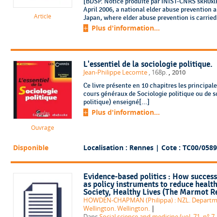
[BDSP. Notice produite par INIST-CNRS skR0xlE
April 2006, a national elder abuse prevention 
Article
Japan, where elder abuse prevention is carried 
Plus d'information...
L'essentiel de la sociologie politique.
,
Jean-Philippe Lecomte
, 168p.
2010
Ce livre présente en 10 chapitres les principal
cours généraux de Sociologie politique ou de sc
politique) enseigné[...]
Plus d'information...
Ouvrage
Disponible
Localisation : Rennes
| Cote : TC00/0589
Evidence-based politics : How succes
as policy instruments to reduce health
Society, Healthy Lives (The Marmot R
HOWDEN-CHAPMAN (Philippa) : NZL. Department
|
Wellington. Wellington.
Dans
Social science and medicine (vol. 71, n° 7,