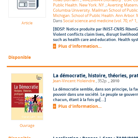
Public Health. New York. NY.
;
Averting Materna
Columbia University. Mailman School of Public
Michigan. School of Public Health. Ann Arbor. 
Dans
Social science and medicine (vol. 70, n° 1,
Article
[BDSP. Notice produite par INIST-CNRS R0xmGH
Violent conflicts claim lives, disrupt livelihood
such as health care and education. Health syst
Plus d'information...
Disponible
La démocratie, histoire, théories, pra
,
Jean-Vincent Holeindre
, 352p.
2010
La démocratie semble, dans son principe, la fa
pouvoir dans une société. Le peuple se gouver
chacun, étant à la fois go[...]
Plus d'information...
Ouvrage