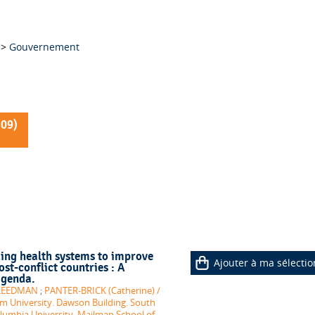
>
Gouvernement
509
)
ding health systems to improve
Ajouter à ma sélectio
st-conflict countries : A
agenda.
FREEDMAN
;
PANTER-BRICK (Catherine) /
m University. Dawson Building. South
lumbia University. Mailman School of