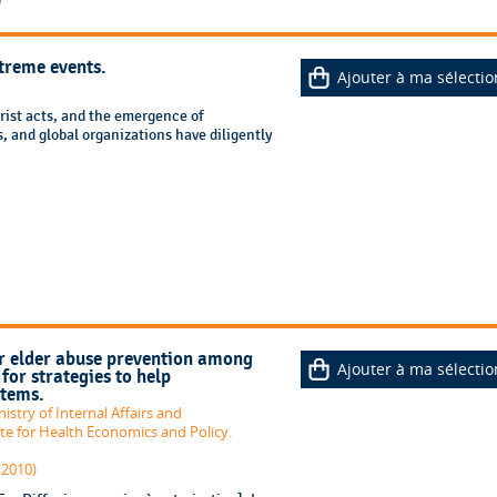
0
xtreme events.
Ajouter à ma sélectio
orist acts, and the emergence of
 and global organizations have diligently
or elder abuse prevention among
Ajouter à ma sélectio
for strategies to help
stems.
istry of Internal Affairs and
ute for Health Economics and Policy.
 2010)