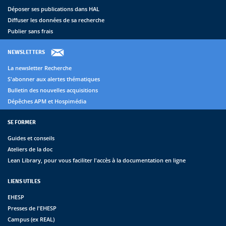
Déposer ses publications dans HAL
Diffuser les données de sa recherche
Publier sans frais
NEWSLETTERS
La newsletter Recherche
S'abonner aux alertes thématiques
Bulletin des nouvelles acquisitions
Dépêches APM et Hospimédia
SE FORMER
Guides et conseils
Ateliers de la doc
Lean Library, pour vous faciliter l'accès à la documentation en ligne
LIENS UTILES
EHESP
Presses de l'EHESP
Campus (ex REAL)