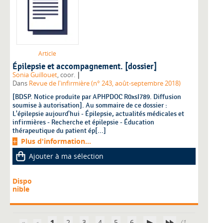
Article
Épilepsie et accompagnement. [dossier]
|
Sonia Guillouet
, coor.
Dans
Revue de l'infirmière (n° 243, août-septembre 2018)
[BDSP. Notice produite par APHPDOC R0xsI789. Diffusion
soumise à autorisation]. Au sommaire de ce dossier :
L'épilepsie aujourd'hui - Épilepsie, actualités médicales et
infirmières - Recherche et épilepsie - Éducation
thérapeutique du patient ép[...]
Plus d'information...
Ajouter à ma sélection
Dispo
nible
1
2
3
4
5
6
(1 -