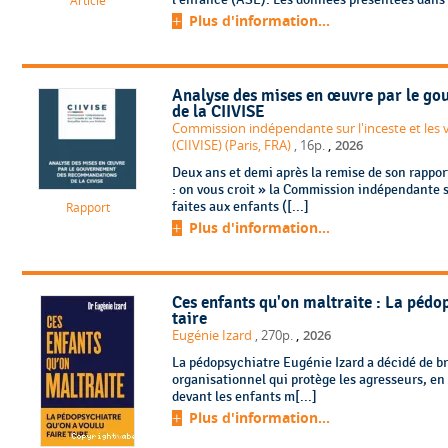
Article
Plus d'information...
Analyse des mises en œuvre par le g
de la CIIVISE
Commission indépendante sur l'inceste et les v
,
(CIIVISE) (Paris, FRA)
, 16p.
2026
Deux ans et demi après la remise de son rappor
: on vous croit » la Commission indépendante su
faites aux enfants ([...]
Rapport
Plus d'information...
Ces enfants qu'on maltraite : La pédop
taire
,
Eugénie Izard
, 270p.
2026
La pédopsychiatre Eugénie Izard a décidé de bri
organisationnel qui protège les agresseurs, en
devant les enfants m[...]
Plus d'information...