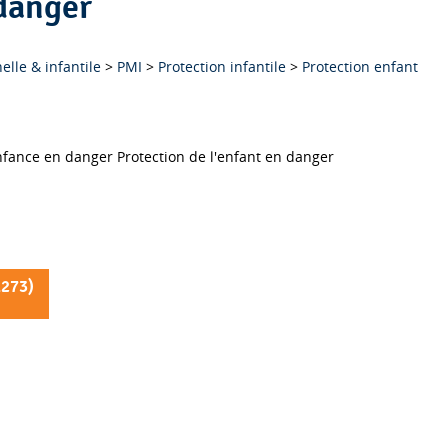
 danger
lle & infantile
>
PMI
>
Protection infantile
>
Protection enfant
Enfance en danger ;Enfant danger protection ;Protection de l'enfance en danger Protection de l'enfant en danger
1273
)