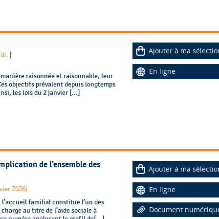
Ajouter à ma sélectio
|
 al.
En ligne
 manière raisonnée et raisonnable, leur
Ces objectifs prévalent depuis longtemps
i, les lois du 2 janvier [...]
implication de l’ensemble des
Ajouter à ma sélectio
vier 2026)
En ligne
l’accueil familial constitue l’un des
Document numériqu
charge au titre de l’aide sociale à
e numéro analysent le profil de[...]