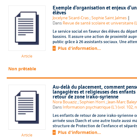
Exemple d’organisation et enjeux d’un 
élèves
|
Jocelyne Sicard-Cras
;
Sophie Saint Jalmes
Dans
Revue de santé scolaire et universitaire (L
Le service social en faveur des élèves du dépar
bassins. Il assure une action de proximité aup
public grâce à 26 assistants sociaux. Une attent
Plus d'information...
Article
Non prêtable
Au-delà du placement, comment penser 
langagières et religieuses des enfants 
retour de zone irako-syrienne
Nora Bouaziz
;
Sophien Horri
;
Jean-Marc Baley
Dans
Information psychiatrique (L') (vol. 102, 
Les enfants de retour de zone irako-syrienne o
arrivée sous Daech et une autre toute aussi ma
structure de Protection de l’enfance et séparé
Plus d'information...
Article