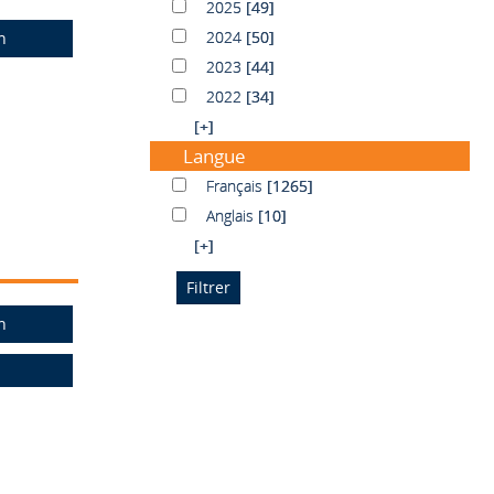
2025
2025
[49]
2024
2024
[50]
n
2023
2023
[44]
2022
2022
[34]
[+]
Langue
Français
Français
[1265]
Anglais
Anglais
[10]
[+]
n