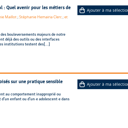
ial : Quel avenir pour les métiers de
Ajouter à ma sélectio
ie Maillot
;
Stéphanie Hemairia Clerc
;
et
un des bouleversements majeurs de notre
nt déjà des outils ou des interfaces
es institutions testent des[...]
oisés sur une pratique sensible
Ajouter à ma sélectio
rent au comportement inapproprié ou
t d’un enfant ou d’un·e adolescent·e dans