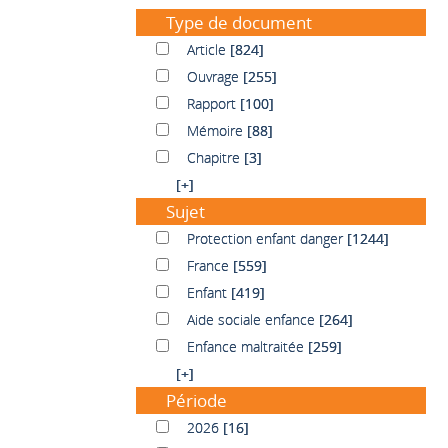
Type de document
Article
Article
[824]
Ouvrage
Ouvrage
[255]
Rapport
Rapport
[100]
Mémoire
Mémoire
[88]
Chapitre
Chapitre
[3]
[+]
Sujet
Protection enfant danger
Protection enfant danger
[1244]
France
France
[559]
Enfant
Enfant
[419]
Aide sociale enfance
Aide sociale enfance
[264]
Enfance maltraitée
Enfance maltraitée
[259]
[+]
Période
2026
2026
[16]