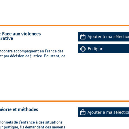
: Face aux violences
Ajouter à ma sélectio
urative
En ligne
rencontre accompagnent en France des
nt par décision de justice. Pourtant, ce
Théorie et méthodes
Ajouter à ma sélectio
ionnels de l'enfance à des situations
leur pratique, ils demandent des moyens