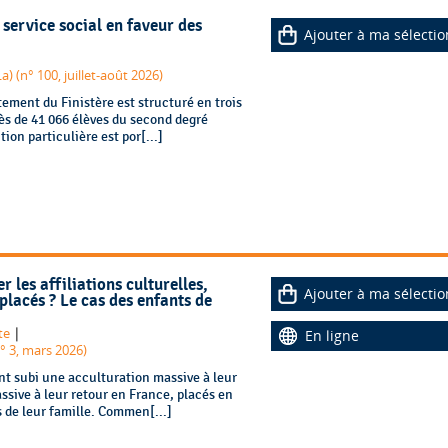
service social en faveur des
Ajouter à ma sélectio
a) (n° 100, juillet-août 2026)
tement du Finistère est structuré en trois
rès de 41 066 élèves du second degré
ion particulière est por[...]
les affiliations culturelles,
Ajouter à ma sélectio
placés ? Le cas des enfants de
|
te
En ligne
n° 3, mars 2026)
nt subi une acculturation massive à leur
ssive à leur retour en France, placés en
s de leur famille. Commen[...]