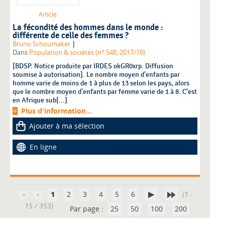
Article
La fécondité des hommes dans le monde :
différente de celle des femmes ?
|
Bruno Schoumaker
Dans
Population & sociétés (n° 548, 2017/10)
[BDSP. Notice produite par IRDES okGR0xrp. Diffusion
soumise à autorisation]. Le nombre moyen d'enfants par
homme varie de moins de 1 à plus de 13 selon les pays, alors
que le nombre moyen d'enfants par femme varie de 1 à 8. C'est
en Afrique sub[...]
Plus d'information...
Ajouter à ma sélection
En ligne
1
2
3
4
5
6
(1 -
15 / 353)
Par page :
25
50
100
200