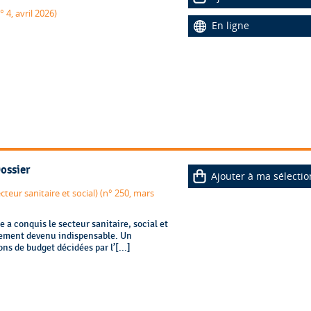
 4, avril 2026)
En ligne
Dossier
Ajouter à ma sélectio
teur sanitaire et social) (n° 250, mars
e a conquis le secteur sanitaire, social et
utement devenu indispensable. Un
ns de budget décidées par l’[...]