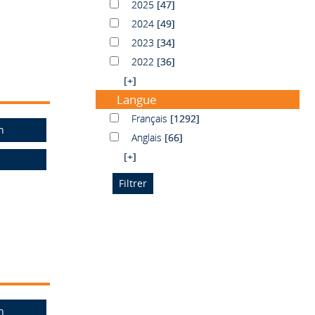
2025
2025
[47]
2024
2024
[49]
2023
2023
[34]
2022
2022
[36]
[+]
Langue
Français
Français
[1292]
n
Anglais
Anglais
[66]
[+]
n