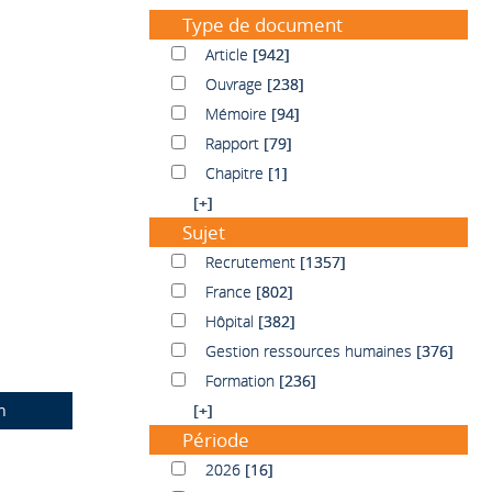
Type de document
Article
Article
[942]
Ouvrage
Ouvrage
[238]
Mémoire
Mémoire
[94]
Rapport
Rapport
[79]
Chapitre
Chapitre
[1]
[+]
Sujet
Recrutement
Recrutement
[1357]
France
France
[802]
Hôpital
Hôpital
[382]
Gestion ressources humaines
Gestion ressources humaines
[376]
Formation
Formation
[236]
n
[+]
Période
2026
2026
[16]