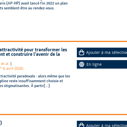
aris (AP-HP) avait lancé fin 2022 un plan
ats semblent être au rendez-vous.
attractivité pour transformer les
Ajouter à ma sélectio
t et construire l’avenir de la
|
;
et al.
En ligne
 4, avril 2026)
ttractivité paradoxale : alors même que les
pline reste insuffisamment choisie et
 stigmatisantes. À partir[...]
)
Ajouter à ma sélectio