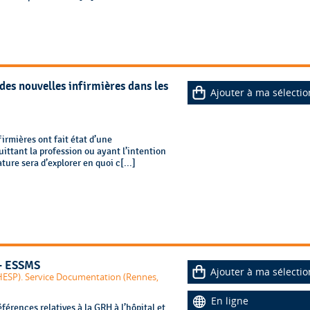
 des nouvelles infirmières dans les
Ajouter à ma sélectio
irmières ont fait état d’une
ttant la profession ou ayant l’intention
rature sera d’explorer en quoi c[...]
 - ESSMS
Ajouter à ma sélectio
HESP). Service Documentation (Rennes,
En ligne
férences relatives à la GRH à l’hôpital et