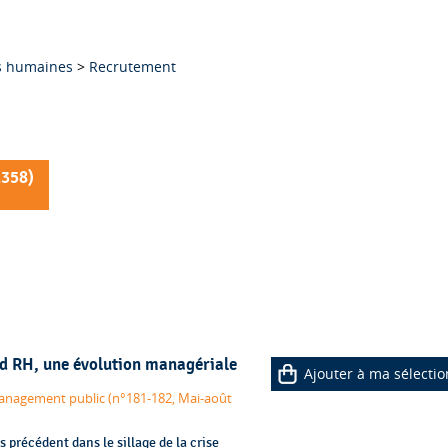
s humaines
>
Recrutement
1358
)
nd RH, une évolution managériale
Ajouter à ma sélectio
 management public (n°181-182, Mai-août
précédent dans le sillage de la crise