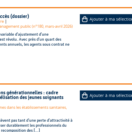
ccès (dossier)
Ajouter à ma sélectio
|
rre
management public (n°180, mars-avril 2026)
a variable d'ajustement d'une
est révolu. Avec près d'un quart des
ents annuels, les agents sous contrat ne
ons générationnelles : cadre
Ajouter à ma sélectio
délisation des jeunes soignants
nes dans les établissements sanitaires,
lèvent pas tant d'une perte d'attractivité à
liser durablement les professionnels du
 recomposition des [...]