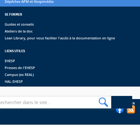
Dépêches APM et Hospimédia
SE FORMER
Guides et conseils
Ateliers de la doc
Lean Library, pour vous faciliter l'accès à la documentation en ligne
LIENS UTILES
EHESP
Presses de l'EHESP
Campus (ex REAL)
HAL-EHESP
erche
Suivez les bibliothèques de l'EHESP sur les réseaux sociaux