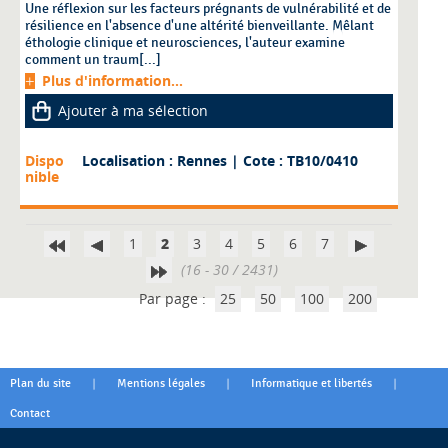
Une réflexion sur les facteurs prégnants de vulnérabilité et de
résilience en l'absence d'une altérité bienveillante. Mêlant
éthologie clinique et neurosciences, l'auteur examine
comment un traum[...]
Plus d'information...
Ajouter à ma sélection
Dispo
Localisation : Rennes
| Cote : TB10/0410
nible
1
2
3
4
5
6
7
(16 - 30 / 2431)
Par page :
25
50
100
200
|
|
|
Plan du site
Mentions légales
Informatique et libertés
Contact