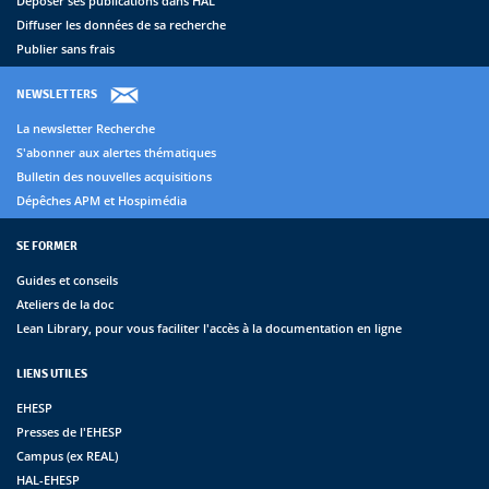
Déposer ses publications dans HAL
Diffuser les données de sa recherche
Publier sans frais
NEWSLETTERS
La newsletter Recherche
S'abonner aux alertes thématiques
Bulletin des nouvelles acquisitions
Dépêches APM et Hospimédia
SE FORMER
Guides et conseils
Ateliers de la doc
Lean Library, pour vous faciliter l'accès à la documentation en ligne
LIENS UTILES
EHESP
Presses de l'EHESP
Campus (ex REAL)
HAL-EHESP