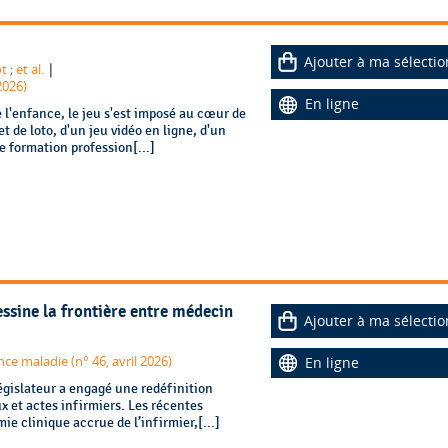
Ajouter à ma sélectio
|
ot
;
et al.
2026)
En ligne
 l'enfance, le jeu s'est imposé au cœur de
t de loto, d'un jeu vidéo en ligne, d'un
 formation profession[...]
essine la frontière entre médecin
Ajouter à ma sélectio
nce maladie (n° 46, avril 2026)
En ligne
législateur a engagé une redéfinition
x et actes infirmiers. Les récentes
 clinique accrue de l’infirmier,[...]