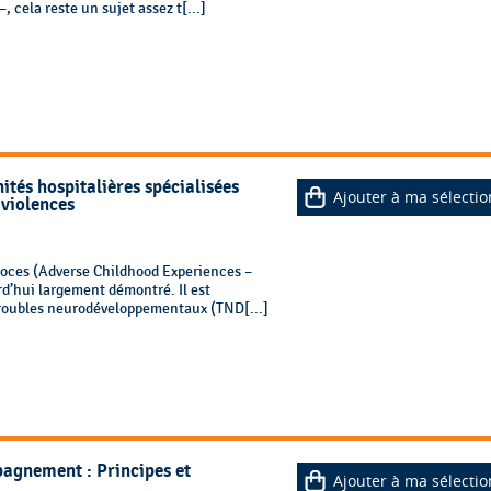
, cela reste un sujet assez t[...]
nités hospitalières spécialisées
Ajouter à ma sélectio
 violences
coces (Adverse Childhood Experiences –
rd’hui largement démontré. Il est
troubles neurodéveloppementaux (TND[...]
pagnement : Principes et
Ajouter à ma sélectio