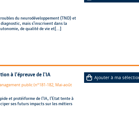
 troubles du neurodéveloppement (TND) et
 diagnostic, mais s’inscrivent dans la
onomie, de qualité de vie et[...]
tion à l'épreuve de l'IA
Ajouter à ma sélectio
 management public (n°181-182, Mai-août
ide et protéiforme de l'IA, l'Etat tente à
ticiper ses futurs impacts sur les métiers