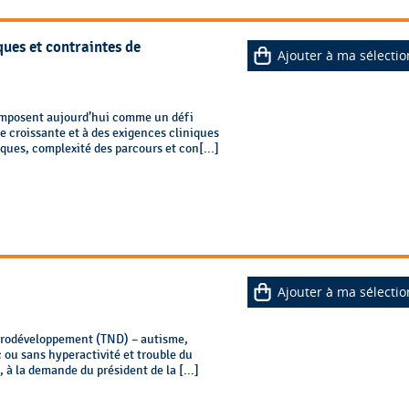
ques et contraintes de
Ajouter à ma sélectio
imposent aujourd’hui comme un défi
 croissante et à des exigences cliniques
ues, complexité des parcours et con[...]
Ajouter à ma sélectio
eurodéveloppement (TND) – autisme,
c ou sans hyperactivité et trouble du
 à la demande du président de la [...]