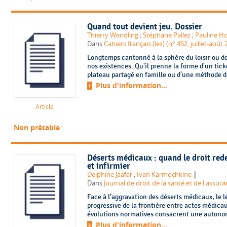
Quand tout devient jeu. Dossier
Thierry Wendling
;
Stéphane Pallez
;
Pauline H
Dans
Cahiers français (les) (n° 452, juillet-août 
Longtemps cantonné à la sphère du loisir ou de
nos existences. Qu'il prenne la forme d'un ticke
plateau partagé en famille ou d'une méthode de
Plus d'information...
Article
Non prêtable
Déserts médicaux : quand le droit red
et infirmier
|
Delphine Jaafar
;
Ivan Karmochkine
Dans
Journal de droit de la santé et de l'assura
Face à l’aggravation des déserts médicaux, le 
progressive de la frontière entre actes médicau
évolutions normatives consacrent une autonomie
Plus d'information...