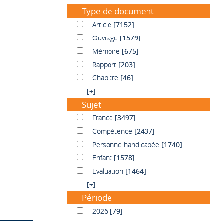
Type de document
Article
Article
[7152]
Ouvrage
Ouvrage
[1579]
Mémoire
Mémoire
[675]
Rapport
Rapport
[203]
Chapitre
Chapitre
[46]
[+]
Sujet
France
France
[3497]
Compétence
Compétence
[2437]
Personne handicapée
Personne handicapée
[1740]
Enfant
Enfant
[1578]
Evaluation
Evaluation
[1464]
[+]
Période
2026
2026
[79]