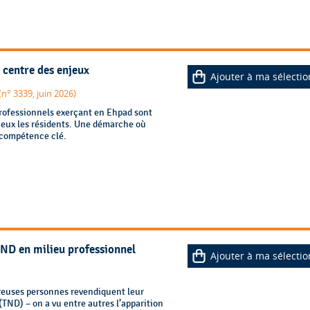
 centre des enjeux
Ajouter à ma sélectio
n° 3339, juin 2026)
 professionnels exerçant en Ehpad sont
eux les résidents. Une démarche où
 compétence clé.
ND en milieu professionnel
Ajouter à ma sélectio
breuses personnes revendiquent leur
TND) – on a vu entre autres l’apparition