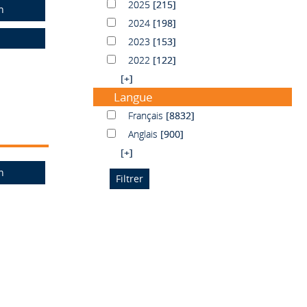
2025
2025
[215]
n
2024
2024
[198]
2023
2023
[153]
2022
2022
[122]
[+]
Langue
Français
Français
[8832]
Anglais
Anglais
[900]
[+]
n