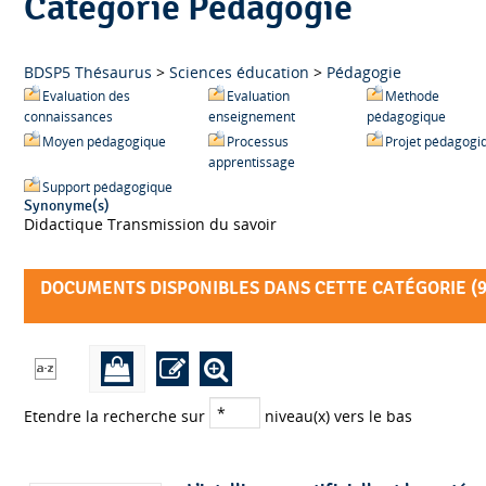
Catégorie Pédagogie
BDSP5 Thésaurus
>
Sciences éducation
>
Pédagogie
Evaluation des
Evaluation
Méthode
connaissances
enseignement
pédagogique
Moyen pédagogique
Processus
Projet pédagogi
apprentissage
Support pédagogique
Synonyme(s)
Didactique Transmission du savoir
DOCUMENTS DISPONIBLES DANS CETTE CATÉGORIE (
Etendre la recherche sur
niveau(x) vers le bas