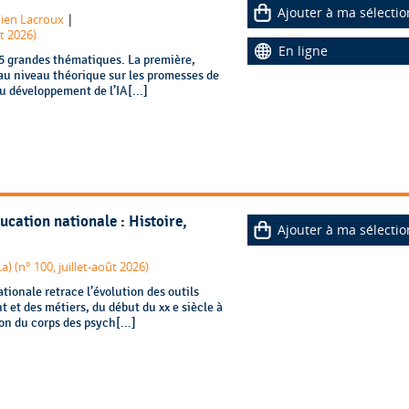
Ajouter à ma sélectio
|
ien Lacroux
et 2026)
En ligne
 5 grandes thématiques. La première,
e au niveau théorique sur les promesses de
du développement de l’IA[...]
ucation nationale : Histoire,
Ajouter à ma sélectio
a) (n° 100, juillet-août 2026)
tionale retrace l’évolution des outils
es métiers, du début du xx e siècle à
on du corps des psych[...]