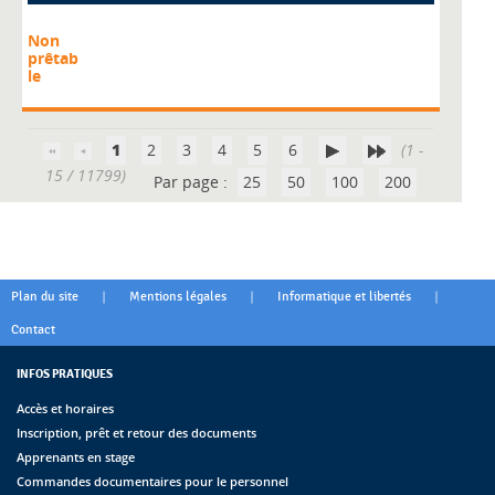
Non
prêtab
le
1
2
3
4
5
6
(1 -
15 / 11799)
Par page :
25
50
100
200
|
|
|
Plan du site
Mentions légales
Informatique et libertés
Contact
INFOS PRATIQUES
Accès et horaires
Inscription, prêt et retour des documents
Apprenants en stage
Commandes documentaires pour le personnel