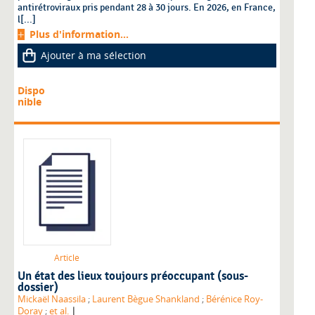
antirétroviraux pris pendant 28 à 30 jours. En 2026, en France,
l[...]
Plus d'information...
Ajouter à ma sélection
Dispo
nible
Article
Un état des lieux toujours préoccupant (sous-
dossier)
Mickaël Naassila
;
Laurent Bègue Shankland
;
Bérénice Roy-
|
Doray
;
et al.