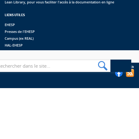
Lean Library, pour vous faciliter l'accès à la documentation en ligne
LIENS UTILES
EHESP
Presses de l'EHESP
Campus (ex REAL)
HAL-EHESP
erche
Suivez les bibliothèques de l'EHESP sur les réseaux sociaux