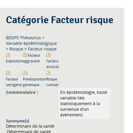
Catégorie Facteur risque
BDSP5 Thésaurus
>
Variable épidémiologique
>
Risque
>
Facteur risque
Facteur
Exposition
aggravant
Facteur
associé
Facteur
Prédisposition
Risque
iatrogène
génétique
cumulé
Commentaire :
En épidémiologie, toute
variable liée
statistiquement à la
survenue d'un
évènement.
Synonyme(s)
Déterminant de la santé
;Déterminant de santé