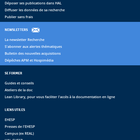
Déposer ses publications dans HAL
Diffuser les données de sa recherche
Publier sans frais
NEWSLETTERS
La newsletter Recherche
S'abonner aux alertes thématiques
Bulletin des nouvelles acquisitions
Dépêches APM et Hospimédia
SE FORMER
Guides et conseils
Ateliers de la doc
Lean Library, pour vous faciliter l'accès à la documentation en ligne
LIENS UTILES
EHESP
Presses de l'EHESP
Campus (ex REAL)