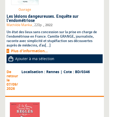
Ouvrage
Les lésions dangeureuses. Enquête sur
l'endométriose
,
Mathilde Manka
, 220p.
2022
Un état des lieux sans concession sur la prise en charge de
l'endométriose en France. Camille GRANGE, journaliste,
raconte avec simplicité et stupéfaction ses découvertes
auprès de médecins, d'as[...]
Plus d'information...
Ajouter à ma sélection
De
Localisation : Rennes
| Cote : BD/0346
retour
le
07/09/
2026