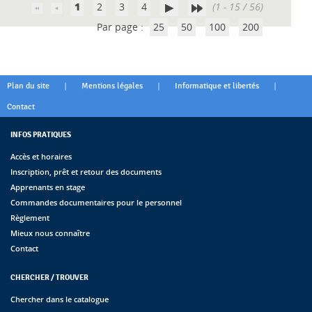
1
2
3
4
(1 - 15 / 56)
Par page :
25
50
100
200
|
|
|
Plan du site
Mentions légales
Informatique et libertés
Contact
INFOS PRATIQUES
Accès et horaires
Inscription, prêt et retour des documents
Apprenants en stage
Commandes documentaires pour le personnel
Règlement
Mieux nous connaître
Contact
CHERCHER / TROUVER
Chercher dans le catalogue