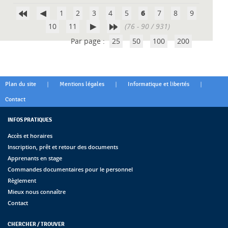
1
2
3
4
5
6
7
8
9
10
11
(76 - 90 / 931)
Par page :
25
50
100
200
|
|
|
Plan du site
Mentions légales
Informatique et libertés
Contact
INFOS PRATIQUES
Accès et horaires
Inscription, prêt et retour des documents
Apprenants en stage
Commandes documentaires pour le personnel
Règlement
Mieux nous connaître
Contact
CHERCHER / TROUVER