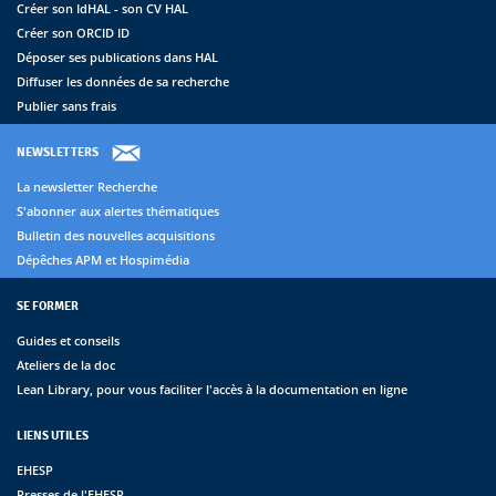
Créer son IdHAL - son CV HAL
Créer son ORCID ID
Déposer ses publications dans HAL
Diffuser les données de sa recherche
Publier sans frais
NEWSLETTERS
La newsletter Recherche
S'abonner aux alertes thématiques
Bulletin des nouvelles acquisitions
Dépêches APM et Hospimédia
SE FORMER
Guides et conseils
Ateliers de la doc
Lean Library, pour vous faciliter l'accès à la documentation en ligne
LIENS UTILES
EHESP
Presses de l'EHESP