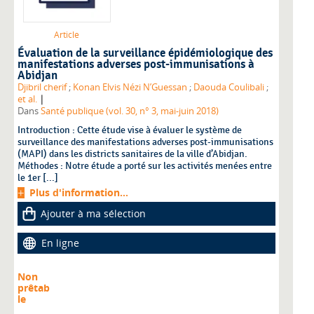
Article
Évaluation de la surveillance épidémiologique des
manifestations adverses post-immunisations à
Abidjan
Djibril cherif
;
Konan Elvis Nézi N’Guessan
;
Daouda Coulibali
;
|
et al.
Dans
Santé publique (vol. 30, n° 3, mai-juin 2018)
Introduction : Cette étude vise à évaluer le système de
surveillance des manifestations adverses post-immunisations
(MAPI) dans les districts sanitaires de la ville d’Abidjan.
Méthodes : Notre étude a porté sur les activités menées entre
le 1er [...]
Plus d'information...
Ajouter à ma sélection
En ligne
Non
prêtab
le