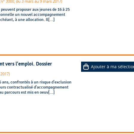
(n° 3000, du 3 mars au 9 mars 2017)
s peuvent proposer aux jeunes de 16 à 25
ssionnelle un nouvel accompagnement
chéant, à une allocation. Il[...]
t vers l'emploi. Dossier
Ajouter à ma sélectio
 2017)
25 ans, confrontés à un risque d'exclusion
cours contractualisé d'accompagnement
au parcours est mis en oeuv[...]