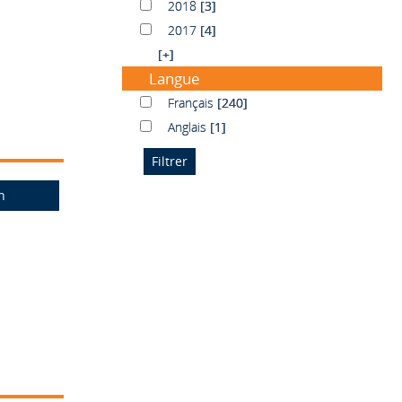
2018
2018
[3]
2017
2017
[4]
[+]
Langue
Français
Français
[240]
Anglais
Anglais
[1]
n