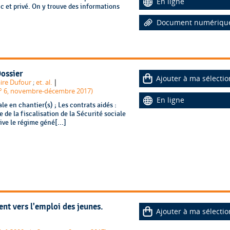
En ligne
 et privé. On y trouve des informations
Document numériqu
Dossier
Ajouter à ma sélectio
|
ire Dufour
;
et. al.
(n° 6, novembre-décembre 2017)
En ligne
le en chantier(s) ; Les contrats aidés :
 de la fiscalisation de la Sécurité sociale
ive le régime géné[...]
t vers l'emploi des jeunes.
Ajouter à ma sélectio