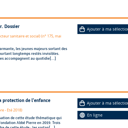
r. Dossier
Ajouter à ma sélectio
teur sanitaire et social) (n° 175, mai
larmante, les jeunes majeurs sortant des
pourtant longtemps restés invisibles.
les accompagnent au quotidie[...]
la protection de l'enfance
Ajouter à ma sélectio
re - Eté 2018)
En ligne
sation de cette étude thématique qui
Fondation Abbé Pierre en 2019. Trois
re de cette étude : les sortan[...]