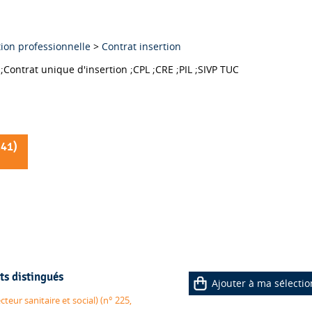
ion professionnelle
>
Contrat insertion
Contrat d'intégration professionnelle ;Contrat emploi solidarité ;Contrat unique d'insertion ;CPL ;CRE ;PIL ;SIVP TUC
241
)
ts distingués
Ajouter à ma sélectio
teur sanitaire et social) (n° 225,