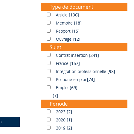
Type de document
Article
Article
[196]
Mémoire
Mémoire
[18]
Rapport
Rapport
[15]
Ouvrage
Ouvrage
[12]
Sujet
Contrat insertion
Contrat insertion
[241]
France
France
[157]
Intégration professionnelle
Intégration professionnelle
[98]
Politique emploi
Politique emploi
[74]
Emploi
Emploi
[69]
[+]
Période
2023
2023
[2]
2020
2020
[1]
n
2019
2019
[2]