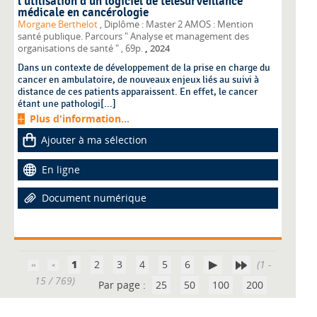
l’utilisation d’un logiciel de télésurveillance
médicale en cancérologie
Morgane Berthelot
, Diplôme : Master 2 AMOS : Mention
santé publique. Parcours " Analyse et management des
,
organisations de santé "
, 69p.
2024
Dans un contexte de développement de la prise en charge du
cancer en ambulatoire, de nouveaux enjeux liés au suivi à
distance de ces patients apparaissent. En effet, le cancer
étant une pathologi[...]
Plus d'information...
Ajouter à ma sélection
En ligne
Document numérique
1
2
3
4
5
6
(1 -
15 / 769)
Par page :
25
50
100
200