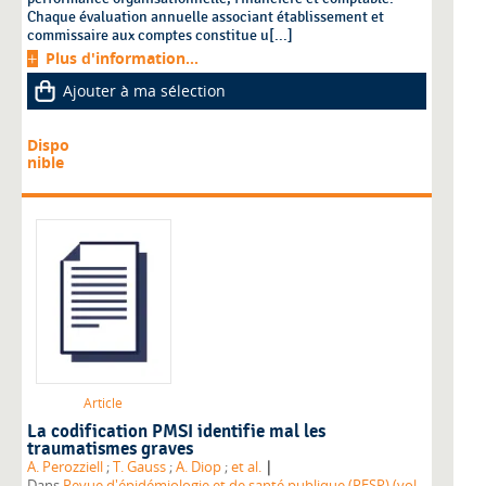
Chaque évaluation annuelle associant établissement et
commissaire aux comptes constitue u[...]
Plus d'information...
Ajouter à ma sélection
Dispo
nible
Article
La codification PMSI identifie mal les
traumatismes graves
|
A. Perozziell
;
T. Gauss
;
A. Diop
;
et al.
Dans
Revue d'épidémiologie et de santé publique (RESP) (vol.