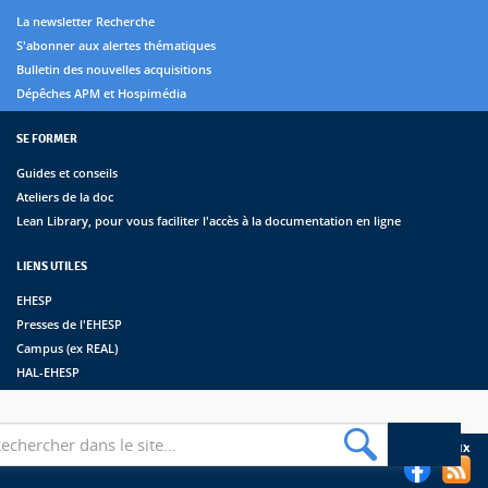
La newsletter Recherche
S'abonner aux alertes thématiques
Bulletin des nouvelles acquisitions
Dépêches APM et Hospimédia
SE FORMER
Guides et conseils
Ateliers de la doc
Lean Library, pour vous faciliter l'accès à la documentation en ligne
LIENS UTILES
EHESP
Presses de l'EHESP
Campus (ex REAL)
HAL-EHESP
erche
Suivez les bibliothèques de l'EHESP sur les réseaux sociaux