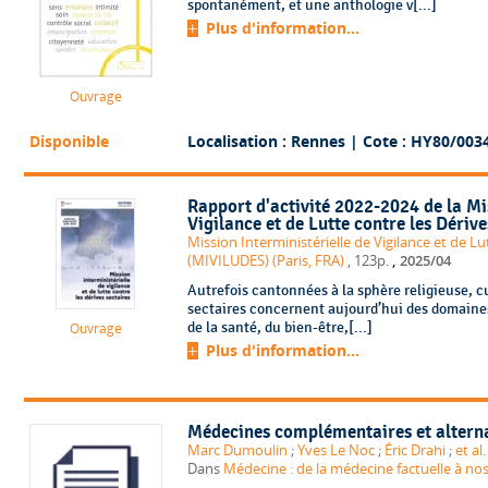
spontanément, et une anthologie v[...]
Plus d'information...
Ouvrage
Disponible
Localisation : Rennes
| Cote : HY80/003
Rapport d'activité 2022-2024 de la Mis
Vigilance et de Lutte contre les Dérive
Mission Interministérielle de Vigilance et de Lu
,
(MIVILUDES) (Paris, FRA)
, 123p.
2025/04
Autrefois cantonnées à la sphère religieuse, cul
sectaires concernent aujourd’hui des domaines
de la santé, du bien-être,[...]
Ouvrage
Plus d'information...
Médecines complémentaires et alternat
Marc Dumoulin
;
Yves Le Noc
;
Éric Drahi
;
et al.
Dans
Médecine : de la médecine factuelle à nos 