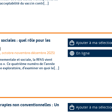
cceptabilité du vaccin contr[...]
sociales : quel rôle pour les
Ajouter à ma sélectio
|
n° 4, octobre-novembre-décembre 2025)
En ligne
nementale et sociale, la RFAS vient
ns ». Ce quatrième numéro de l’année
 exploratoire, d’examiner en quoi le[...]
érapies non conventionnelles : Un
Ajouter à ma sélectio