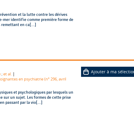
révention et la lutte contre les dérives
utre-mer identifie comme première forme de
s remettant en ca[...]
Ajouter à ma sélectio
|
e
;
et al.
ignantes en psychiatrie (n° 296, avril
ysiques et psychologiques par lesquels un
e sur un sujet. Les formes de cette prise
en passant par la vio[...]