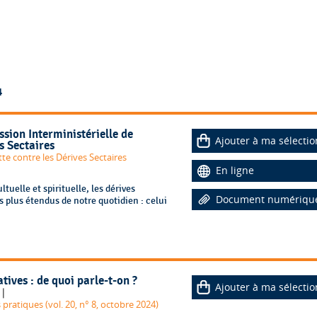
4
sion Interministérielle de
Ajouter à ma sélectio
s Sectaires
tte contre les Dérives Sectaires
En ligne
tuelle et spirituelle, les dérives
Document numériqu
 plus étendus de notre quotidien : celui
ives : de quoi parle-t-on ?
Ajouter à ma sélectio
|
pratiques (vol. 20, n° 8, octobre 2024)