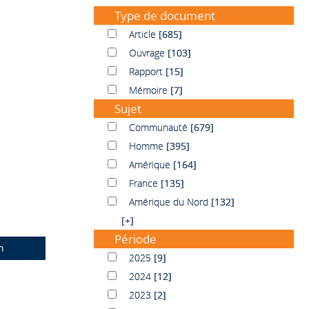
Type de document
Article
Article
[685]
Ouvrage
Ouvrage
[103]
Rapport
Rapport
[15]
Mémoire
Mémoire
[7]
Sujet
Communauté
Communauté
[679]
Homme
Homme
[395]
Amérique
Amérique
[164]
France
France
[135]
Amérique du Nord
Amérique du Nord
[132]
[+]
Période
n
2025
2025
[9]
2024
2024
[12]
2023
2023
[2]