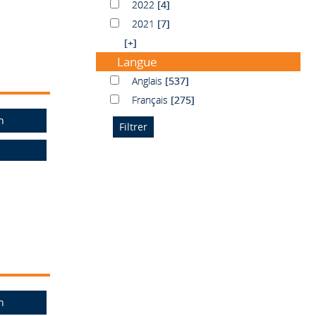
2022
2022
[4]
2021
2021
[7]
[+]
Langue
Anglais
Anglais
[537]
Français
Français
[275]
n
n