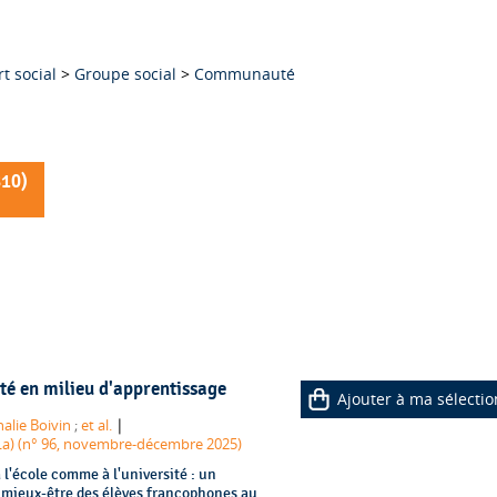
t social
>
Groupe social
>
Communauté
810
)
nté en milieu d'apprentissage
Ajouter à ma sélectio
|
alie Boivin
;
et al.
 (La) (n° 96, novembre-décembre 2025)
à l'école comme à l'université : un
t mieux-être des élèves francophones au