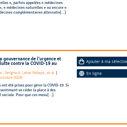
elles », parfois appelées « médecines
», « médecines naturelles » ou encore «
ecines complémentaires alternativ[...]
a gouvernance de l’urgence et
Ajouter à ma sélectio
 lutte contre la COVID-19 au
|
ow
;
Serigne A. Lahat Ndiaye
;
et al.
En ligne
-octobre 2024)
 ont été prises pour gérer la COVID-19. Si
 sentiment va céder la place à des
é sociale. Pour que ces mesu[...]