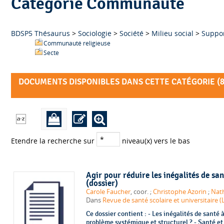
Catégorie Communauté
BDSP5 Thésaurus
>
Sociologie
>
Société
>
Milieu social
>
Suppor
Communauté religieuse
Secte
DOCUMENTS DISPONIBLES DANS CETTE CATÉGORIE (
Etendre la recherche sur
niveau(x) vers le bas
Agir pour réduire les inégalités de sa
(dossier)
Carole Faucher
, coor. ;
Christophe Azorin
;
Nath
Dans
Revue de santé scolaire et universitaire
Ce dossier contient : - Les inégalités de santé 
problème systémique et structurel ? - Santé e