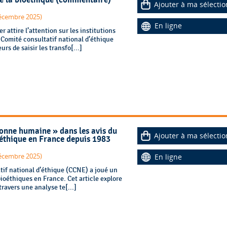
 de la bioéthique (commentaire)
Ajouter à ma sélectio
 décembre 2025)
En ligne
 attire l’attention sur les institutions
 Comité consultatif national d’éthique
rs de saisir les transfo[...]
onne humaine » dans les avis du
Ajouter à ma sélectio
’éthique en France depuis 1983
 décembre 2025)
En ligne
tif national d’éthique (CCNE) a joué un
bioéthiques en France. Cet article explore
travers une analyse te[...]