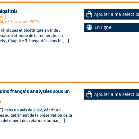
égalités
Ajouter à ma sélectio
|
ow
34, n° 3, octobre 2023)
En ligne
onaux d’éthique de la recherche en
s ; Chapitre 3. Inégalités dans le [...]
soins français analysées sous un
Ajouter à ma sélectio
)
) dans un avis de 2022, décrit un
es au détriment de la préservation de la
u détriment des relations humai[...]