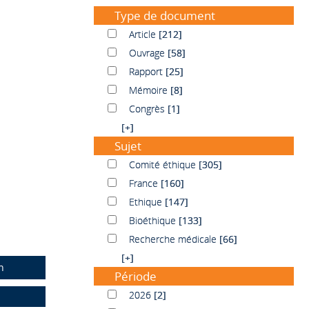
Type de document
Article
Article
[212]
Ouvrage
Ouvrage
[58]
Rapport
Rapport
[25]
Mémoire
Mémoire
[8]
Congrès
Congrès
[1]
[+]
Sujet
Comité éthique
Comité éthique
[305]
France
France
[160]
Ethique
Ethique
[147]
Bioéthique
Bioéthique
[133]
Recherche médicale
Recherche médicale
[66]
[+]
n
Période
2026
2026
[2]