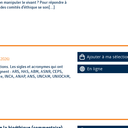
on manipuler le vivant ? Pour répondre à
des comités d’éthique se son[...]
Ajouter à ma sélectio
 2026)
tions. Les sigles et acronymes qui ont
En ligne
oignent : ARS, HAS, ABM, ASNR, CEPS,
ce, INCA, ANAP, ANS, UNCAM, UNIOCAM,