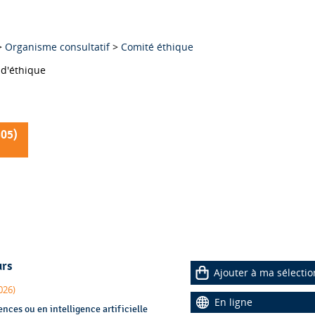
>
Organisme consultatif
>
Comité éthique
e Comité national d'éthique
305
)
urs
Ajouter à ma sélectio
026)
En ligne
nces ou en intelligence artificielle