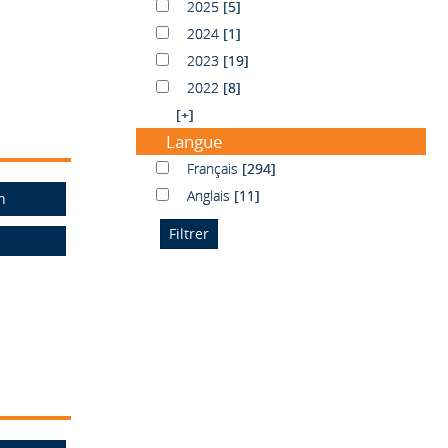
2025
2025
[5]
2024
2024
[1]
2023
2023
[19]
2022
2022
[8]
[+]
Langue
Français
Français
[294]
Anglais
Anglais
[11]
n