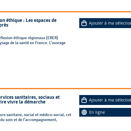
ion éthique : Les espaces de
Ajouter à ma sélectio
près
réflexion éthique régionaux (ERER)
sage de la santé en France. L’ouvrage
rvices sanitaires, sociaux et
Ajouter à ma sélectio
aire vivre la démarche
En ligne
rs sanitaire, social et médico-social, cet
s du soin et de l’accompagnement,