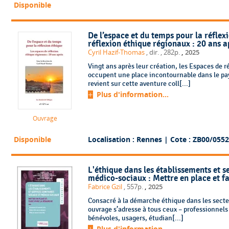
Disponible
De l’espace et du temps pour la réflex
réflexion éthique régionaux : 20 ans a
,
Cyril Hazif-Thomas
, dir.
, 282p.
2025
Vingt ans après leur création, les Espaces de 
occupent une place incontournable dans le pay
revient sur cette aventure coll[...]
Plus d'information...
Ouvrage
Disponible
Localisation : Rennes
| Cote : ZB00/0552
L'éthique dans les établissements et se
médico-sociaux : Mettre en place et f
,
Fabrice Gzil
, 557p.
2025
Consacré à la démarche éthique dans les secteu
ouvrage s’adresse à tous ceux – professionnel
bénévoles, usagers, étudian[...]
Plus d'information...