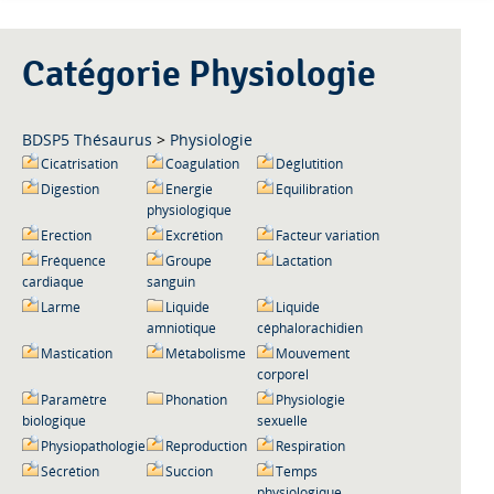
Catégorie Physiologie
BDSP5 Thésaurus
>
Physiologie
Cicatrisation
Coagulation
Déglutition
Digestion
Energie
Equilibration
physiologique
Erection
Excrétion
Facteur variation
Fréquence
Groupe
Lactation
cardiaque
sanguin
Larme
Liquide
Liquide
amniotique
céphalorachidien
Mastication
Métabolisme
Mouvement
corporel
Paramètre
Phonation
Physiologie
biologique
sexuelle
Physiopathologie
Reproduction
Respiration
Sécrétion
Succion
Temps
physiologique