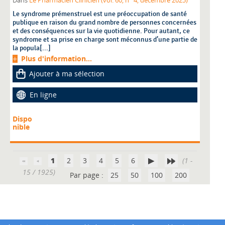
Dans
Le Pharmacien Clinicien (vol. 60, n° 4, décembre 2025)
Le syndrome prémenstruel est une préoccupation de santé
publique en raison du grand nombre de personnes concernées
et des conséquences sur la vie quotidienne. Pour autant, ce
syndrome et sa prise en charge sont méconnus d’une partie de
la popula[...]
Plus d'information...
Ajouter à ma sélection
En ligne
Dispo
nible
1
2
3
4
5
6
(1 -
15 / 1925)
Par page :
25
50
100
200