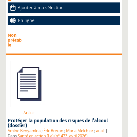
Ajouter à ma sélection
En ligne
Non
prêtab
le
Article
Protéger la population des risques de l'alcool
(dossier)
|
Amine Benyamina
;
Éric Breton
;
Maria Melchior
;
at al.
Dans
Santé en action (La) (n° 473, avril 2026)