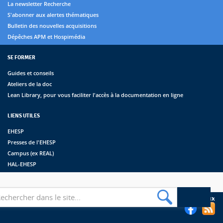
La newsletter Recherche
S'abonner aux alertes thématiques
Bulletin des nouvelles acquisitions
Dépêches APM et Hospimédia
SE FORMER
Guides et conseils
Ateliers de la doc
Lean Library, pour vous faciliter l'accès à la documentation en ligne
LIENS UTILES
EHESP
Presses de l'EHESP
Campus (ex REAL)
HAL-EHESP
erche
Suivez les bibliothèques de l'EHESP sur les réseaux sociaux