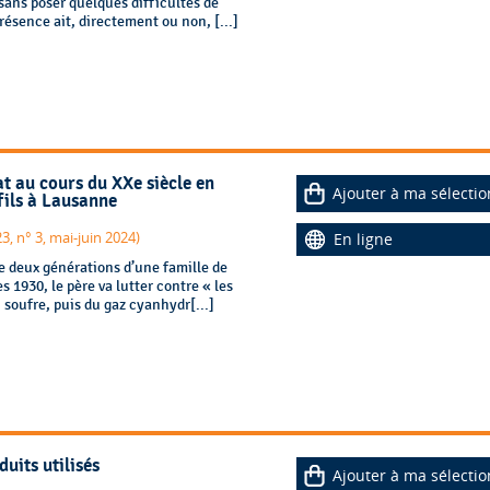
 sans poser quelques difficultés de
résence ait, directement ou non, [...]
tat au cours du XXe siècle en
Ajouter à ma sélectio
fils à Lausanne
3, n° 3, mai-juin 2024)
En ligne
 de deux générations d’une famille de
 1930, le père va lutter contre « les
 soufre, puis du gaz cyanhydr[...]
duits utilisés
Ajouter à ma sélectio