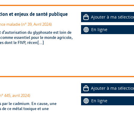
tion et enjeux de santé publique
Ajouter à ma sélectio
nce maladie (n° 39, Avril 2024)
En ligne
 d’autorisation du glyphosate est loin de
é comme essentiel pour le monde agricole,
s dont le FIVP, récen[...]
Ajouter à ma sélectio
° 445, avril 2024)
En ligne
s par le cadmium. En cause, une
s de ce métal toxique et une