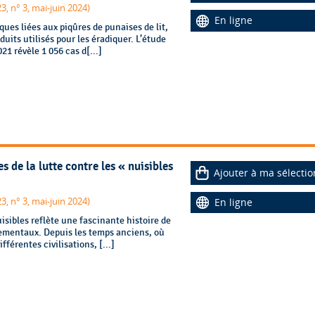
3, n° 3, mai-juin 2024)
En ligne
es liées aux piqûres de punaises de lit,
duits utilisés pour les éradiquer. L’étude
21 révèle 1 056 cas d[...]
 de la lutte contre les « nuisibles
Ajouter à ma sélectio
3, n° 3, mai-juin 2024)
En ligne
isibles reflète une fascinante histoire de
nementaux. Depuis les temps anciens, où
férentes civilisations, [...]