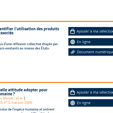
tifier l'utilisation des produits
Ajouter à ma sélectio
associés
En ligne
us d’une réflexion collective étayée par :
urs existants au niveau des États-
Document numériqu
uelle attitude adopter pour
Ajouter à ma sélectio
humaine ?
|
ou Mottet
;
et al.
3, n° 3, mai-juin 2024)
En ligne
celui de l’espèce humaine et entrent