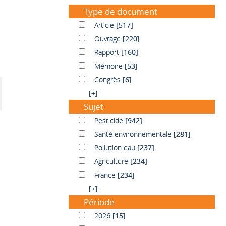
Type de document
Article
Article
[517]
Ouvrage
Ouvrage
[220]
Rapport
Rapport
[160]
Mémoire
Mémoire
[53]
Congrès
Congrès
[6]
[+]
Sujet
Pesticide
Pesticide
[942]
Santé environnementale
Santé environnementale
[281]
Pollution eau
Pollution eau
[237]
Agriculture
Agriculture
[234]
France
France
[234]
[+]
Période
2026
2026
[15]