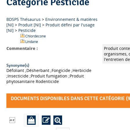
Catégorie Pesticide
BDSP5 Thésaurus
>
Environnement & matières
[NI]
>
Produit [NI]
>
Produit défini par l'usage
[NI]
>
Pesticide
Chlordécone
Lindane
Commentaire :
Produit cont
organismes, d
l'entretien d
Synonyme(s)
Défoliant ;Désherbant ;Fongicide ;Herbicide
;Insecticide ;Produit fumigation ;Produit
phytosanitaire Rodenticide
DOCUMENTS DISPONIBLES DANS CETTE CATÉGORIE (