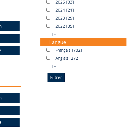
2025
2025
[33]
2024
2024
[21]
2023
2023
[29]
n
2022
2022
[35]
[+]
Langue
Français
Français
[702]
e
Anglais
Anglais
[272]
[+]
n
e