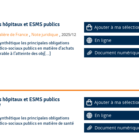
es hôpitaux et ESMS publics
Ajouter à ma sélectio
,
,
alière de France
Note juridique
2025/12
En ligne
ynthétique les principales obligations
dico-sociaux publics en matière d'achats
Document numériqu
ble à l’atteinte des obj[...]
es hôpitaux et ESMS publics
Ajouter à ma sélectio
e
En ligne
ynthétique les principales obligations
dico-sociaux publics en matière de santé
Document numériqu