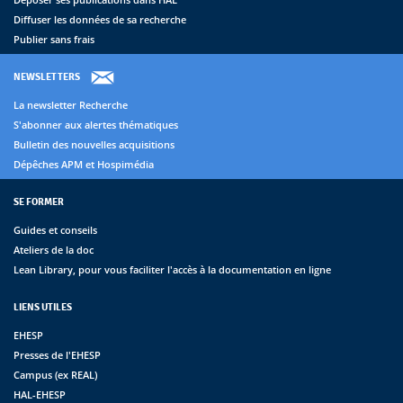
Diffuser les données de sa recherche
Publier sans frais
NEWSLETTERS
La newsletter Recherche
S'abonner aux alertes thématiques
Bulletin des nouvelles acquisitions
Dépêches APM et Hospimédia
SE FORMER
Guides et conseils
Ateliers de la doc
Lean Library, pour vous faciliter l'accès à la documentation en ligne
LIENS UTILES
EHESP
Presses de l'EHESP
Campus (ex REAL)
HAL-EHESP