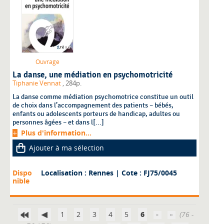
Ouvrage
La danse, une médiation en psychomotricité
Tiphanie Vennat
, 284p.
La danse comme médiation psychomotrice constitue un outil
de choix dans l’accompagnement des patients – bébés,
enfants ou adolescents porteurs de handicap, adultes ou
personnes âgées – et dans l[...]
Plus d'information...
Ajouter à ma sélection
Dispo
Localisation : Rennes
| Cote : FJ75/0045
nible
1
2
3
4
5
6
(76 -