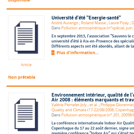
Université d'été "Energie-santé"
André Aurengo
;
Roland Masse
;
Laure Pizay
;
D
Dans
Pollution atmosphérique (n°spécial, juin
En septembre 2013, l'association "Sauvons le c
université d'été à Aix-en-Provence des spécial
Différents aspects ont été abordés, allant de l
Plus d'information...
Article
Non prêtable
Environnement intérieur, qualité de l'
Air 2008 : éléments marquants et trav
Valérie Pernelet-Joly
;
et al.
;
Philippe Glorennec
Quality and Climate (17-22/08/2008; Copenhag
Dans
Pollution atmosphérique (n° 201, 20098/
La conférence internationale Indoor Air Qualit
Copenhague du 17 au 22 août dernier, signe un 
première conférence "Indoor Air" qui s'était t