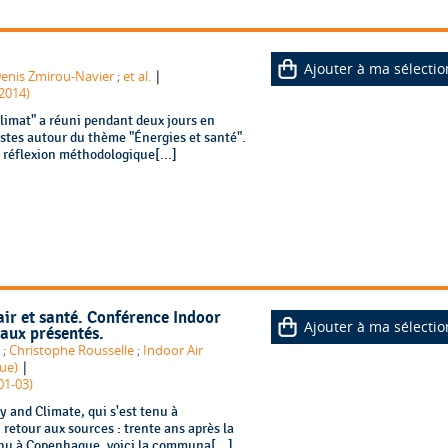
Ajouter à ma sélectio
|
enis Zmirou-Navier
;
et al.
 2014)
limat" a réuni pendant deux jours en
istes autour du thème "Énergies et santé".
a réflexion méthodologique[...]
air et santé. Conférence Indoor
Ajouter à ma sélectio
aux présentés.
;
Christophe Rousselle
;
Indoor Air
|
ue)
01-03)
y and Climate, qui s'est tenu à
retour aux sources : trente ans après la
enu à Copenhague, voici la communa[...]