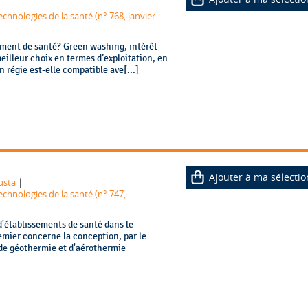
chnologies de la santé (n° 768, janvier-
ment de santé? Green washing, intérêt
illeur choix en termes d’exploitation, en
 régie est-elle compatible ave[...]
Ajouter à ma sélectio
|
usta
echnologies de la santé (n° 747,
 d'établissements de santé dans le
mier concerne la conception, par le
 de géothermie et d'aérothermie