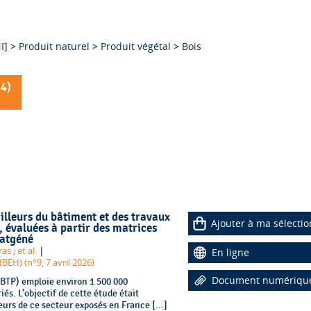
I]
>
Produit naturel
>
Produit végétal
>
Bois
44
)
illeurs du bâtiment et des travaux
Ajouter à ma sélectio
 évaluées à partir des matrices
atgéné
|
ras
;
et al.
En ligne
EH) (n°9, 7 avril 2026)
Document numériqu
(BTP) emploie environ 1 500 000
és. L’objectif de cette étude était
eurs de ce secteur exposés en France [...]