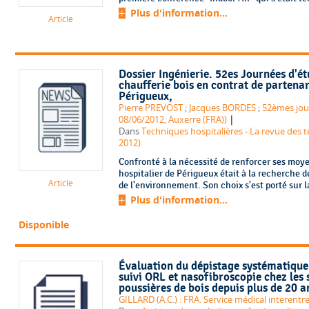
Plus d'information...
Article
Dossier Ingénierie. 52es Journées d'é
chaufferie bois en contrat de partenar
Périgueux,
Pierre PREVOST
;
Jacques BORDES
;
52èmes jour
|
08/06/2012; Auxerre (FRA))
Dans
Techniques hospitalières - La revue des t
2012)
Confronté à la nécessité de renforcer ses moye
hospitalier de Périgueux était à la recherche 
Article
de l'environnement. Son choix s'est porté sur la
Plus d'information...
Disponible
Évaluation du dépistage systématique
suivi ORL et nasofibroscopie chez les 
poussières de bois depuis plus de 20 a
GILLARD (A.C.) : FRA. Service médical interentre