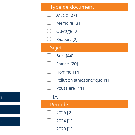
Type de document
Article
Article
[37]
Mémoire
Mémoire
[3]
Ouvrage
Ouvrage
[2]
Rapport
Rapport
[2]
Sujet
Bois
Bois
[44]
France
France
[20]
Homme
Homme
[14]
Pollution atmosphérique
Pollution atmosphérique
[11]
Poussière
Poussière
[11]
[+]
n
Période
2026
2026
[2]
2024
2024
[1]
e
2020
2020
[1]