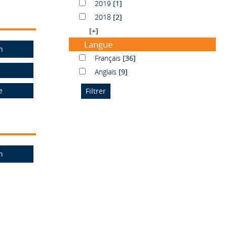
2019
2019
[1]
2018
2018
[2]
[+]
Langue
n
Français
Français
[36]
Anglais
Anglais
[9]
e
n