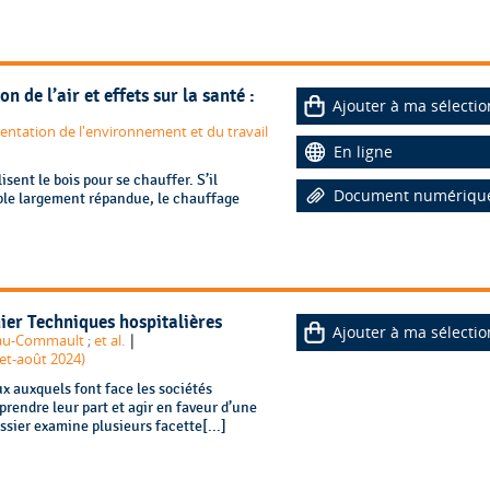
 de l’air et effets sur la santé :
Ajouter à ma sélectio
mentation de l'environnement et du travail
En ligne
sent le bois pour se chauffer. S’il
Document numériqu
ble largement répandue, le chauffage
ier Techniques hospitalières
Ajouter à ma sélectio
|
eau-Commault
;
et al.
let-août 2024)
x auxquels font face les sociétés
prendre leur part et agir en faveur d’une
ssier examine plusieurs facette[...]