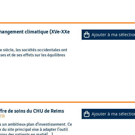
u changement climatique (XVe-XXe
Ajouter à ma sélectio
 siècle, les sociétés occidentales ont
s et de ses effets sur les équilibres
1
offre de soins du CHU de Reims
Ajouter à ma sélectio
19)
 un ambitieux plan d’investissement. Ce
du site principal vise à adapter l’outil
oins des patients en matiè[...]