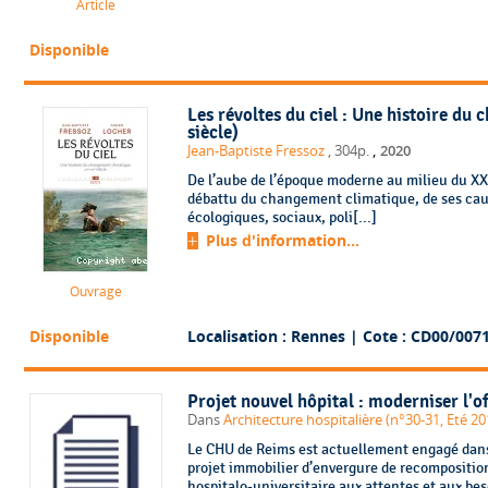
Article
Disponible
Les révoltes du ciel : Une histoire d
siècle)
,
Jean-Baptiste Fressoz
, 304p.
2020
De l’aube de l’époque moderne au milieu du XXe
débattu du changement climatique, de ses cause
écologiques, sociaux, poli[...]
Plus d'information...
Ouvrage
Disponible
Localisation : Rennes
| Cote : CD00/007
Projet nouvel hôpital : moderniser l'
Dans
Architecture hospitalière (n°30-31, Eté 20
Le CHU de Reims est actuellement engagé dans
projet immobilier d’envergure de recomposition 
hospitalo-universitaire aux attentes et aux bes