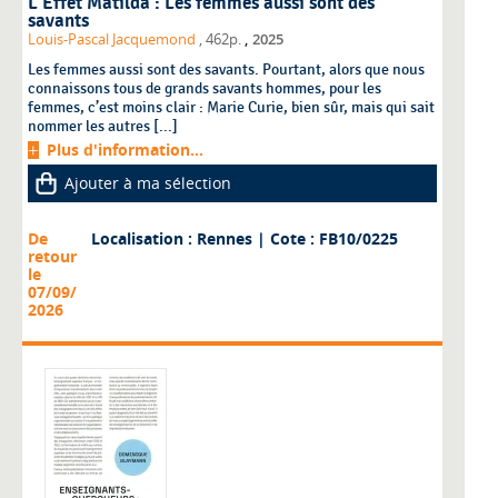
L'Effet Matilda : Les femmes aussi sont des
savants
,
Louis-Pascal Jacquemond
, 462p.
2025
Les femmes aussi sont des savants. Pourtant, alors que nous
connaissons tous de grands savants hommes, pour les
femmes, c’est moins clair : Marie Curie, bien sûr, mais qui sait
nommer les autres [...]
Plus d'information...
Ajouter à ma sélection
De
Localisation : Rennes
| Cote : FB10/0225
retour
le
07/09/
2026