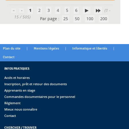
1
2
3
4
5
6
(1 -
15 / 505)
Par page :
25
50
100
200
|
|
|
Plan du site
Mentions légales
Informatique et libertés
Contact
INFOS PRATIQUES
Accès et horaires
Inscription, prêt et retour des documents
Apprenants en stage
Commandes documentaires pour le personnel
Règlement
Mieux nous connaître
Contact
CHERCHER / TROUVER