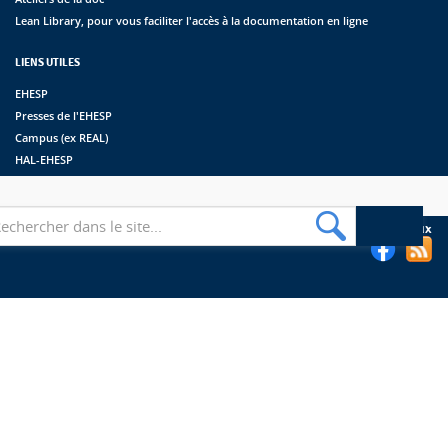
Lean Library, pour vous faciliter l'accès à la documentation en ligne
LIENS UTILES
EHESP
Presses de l'EHESP
Campus (ex REAL)
HAL-EHESP
erche
Suivez les bibliothèques de l'EHESP sur les réseaux sociaux