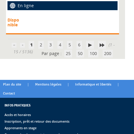
En ligne
Dispo
nible
1
2
3
4
5
6
(1 -
15 / 5136)
Par page :
25
50
100
200
|
|
|
Plan du site
Mentions légales
Informatique et libertés
Contact
INFOS PRATIQUES
Accès et horaires
Inscription, prêt et retour des documents
Apprenants en stage