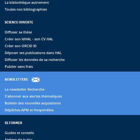
La bibliothèque autrement
Toutes nos bibliographies
SCIENCE OUVERTE
Diffuser sa thèse
Créer son IdHAL - son CV HAL
Créer son ORCID ID
Déposer ses publications dans HAL
Diffuser les données de sa recherche
Publier sans frais
NEWSLETTERS
La newsletter Recherche
S'abonner aux alertes thématiques
Bulletin des nouvelles acquisitions
Dépêches APM et Hospimédia
SE FORMER
Guides et conseils
Ateliers de la doc