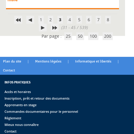
1
2
3
4
5
6
7
8
(31 - 45 / 539)
Par page :
25
50
100
200
|
|
|
Plan du site
Mentions légales
Informatique et libertés
Contact
INFOS PRATIQUES
Accès et horaires
Inscription, prêt et retour des documents
Apprenants en stage
Commandes documentaires pour le personnel
Règlement
Mieux nous connaître
Contact