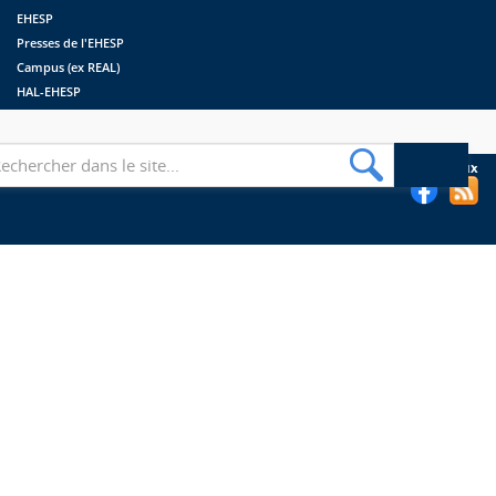
EHESP
Presses de l'EHESP
Campus (ex REAL)
HAL-EHESP
erche
Suivez les bibliothèques de l'EHESP sur les réseaux sociaux