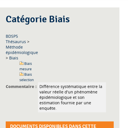
Catégorie Biais
BDSP5
Thésaurus
>
Méthode
épidémiologique
>
Biais
Biais
mesure
Biais
sélection
Commentaire :
Différence systématique entre la
valeur réelle d'un phénomène
épidémiologique et son
estimation fournie par une
enquête.
DOCUMENTS DISPONIBLES DANS CETTE