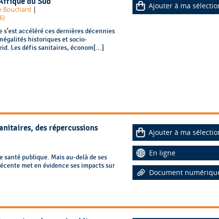
Afrique du Sud
Ajouter à ma sélectio
|
re Bouchard
6)
e s’est accéléré ces dernières décennies
inégalités historiques et socio-
d. Les défis sanitaires, économ[...]
sanitaires, des répercussions
Ajouter à ma sélectio
En ligne
de santé publique. Mais au-delà de ses
 récente met en évidence ses impacts sur
Document numériqu