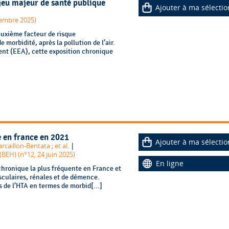
enjeu majeur de santé publique
Ajouter à ma sélectio
tembre 2025)
deuxième facteur de risque
morbidité, après la pollution de l’air.
nt (EEA), cette exposition chronique
e en france en 2021
Ajouter à ma sélectio
|
arcaillon-Bentata
;
et al.
BEH) (n°12, 24 juin 2025)
En ligne
 chronique la plus fréquente en France et
culaires, rénales et de démence.
ds de l’HTA en termes de morbid[...]