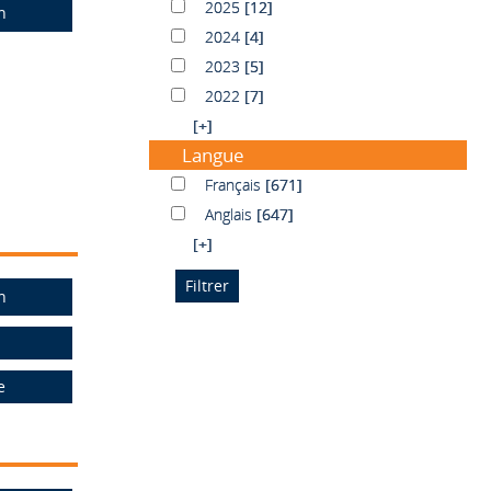
2025
2025
[12]
n
2024
2024
[4]
2023
2023
[5]
2022
2022
[7]
[+]
Langue
Français
Français
[671]
Anglais
Anglais
[647]
[+]
n
e