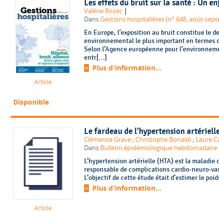
Les effets du bruit sur la santé : Un 
|
Valérie Rozec
Dans
Gestions hospitalières (n° 648, août-sep
En Europe, l’exposition au bruit constitue le 
environnemental le plus important en termes de 
Selon l’Agence européenne pour l’environneme
entr[...]
Plus d'information...
Article
Disponible
Le fardeau de l’hypertension artériell
Clémence Grave
;
Christophe Bonaldi
;
Laure C
Dans
Bulletin épidémiologique hebdomadaire (
L’hypertension artérielle (HTA) est la maladie
responsable de complications cardio-neuro-vas
L’objectif de cette étude était d’estimer le poi
Plus d'information...
Article