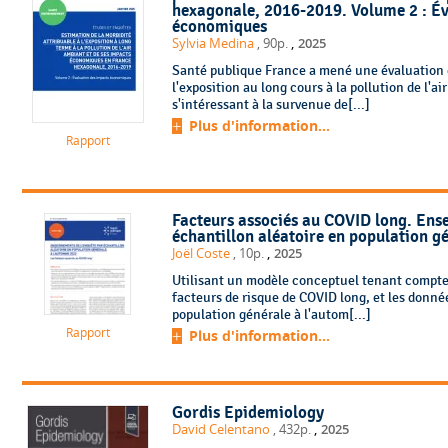
hexagonale, 2016-2019. Volume 2 : Év
économiques
,
Sylvia Medina
, 90p.
2025
Santé publique France a mené une évaluation q
l'exposition au long cours à la pollution de l'
s'intéressant à la survenue de[...]
Plus d'information...
Rapport
Facteurs associés au COVID long. Ens
échantillon aléatoire en population g
,
Joël Coste
, 10p.
2025
Utilisant un modèle conceptuel tenant compte d
facteurs de risque de COVID long, et les donné
population générale à l'autom[...]
Rapport
Plus d'information...
Gordis Epidemiology
,
David Celentano
, 432p.
2025