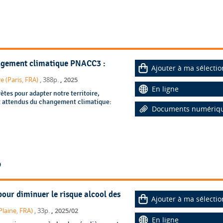
angement climatique PNACC3 :
Ajouter à ma sélectio
,
re (Paris, FRA)
, 388p.
2025
En ligne
tes pour adapter notre territoire,
et attendus du changement climatique:
Documents numériq
9
our diminuer le risque alcool des
Ajouter à ma sélectio
,
Plaine, FRA)
, 33p.
2025/02
En ligne