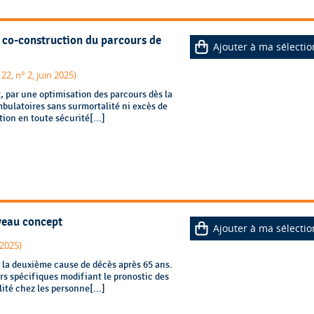
 co-construction du parcours de
Ajouter à ma sélectio
22, n° 2, juin 2025)
 par une optimisation des parcours dès la
mbulatoires sans surmortalité ni excès de
ion en toute sécurité[...]
uveau concept
Ajouter à ma sélectio
 2025)
 la deuxième cause de décès après 65 ans.
rs spécifiques modifiant le pronostic des
lité chez les personne[...]