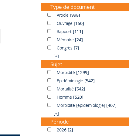
Type de document
Article
Article
[998]
Ouvrage
Ouvrage
[150]
Rapport
Rapport
[111]
Mémoire
Mémoire
[24]
Congrès
Congrès
[7]
[+]
Sujet
Morbidité
Morbidité
[1299]
Epidémiologie
Epidémiologie
[542]
Mortalité
Mortalité
[542]
Homme
Homme
[520]
Morbidité [épidémiologie]
Morbidité [épidémiologie]
[407]
[+]
Période
2026
2026
[2]