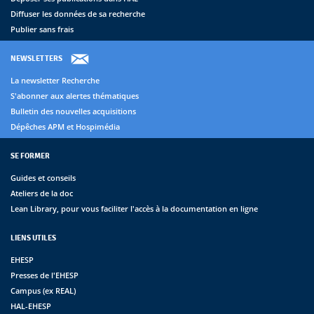
Diffuser les données de sa recherche
Publier sans frais
NEWSLETTERS
La newsletter Recherche
S'abonner aux alertes thématiques
Bulletin des nouvelles acquisitions
Dépêches APM et Hospimédia
SE FORMER
Guides et conseils
Ateliers de la doc
Lean Library, pour vous faciliter l'accès à la documentation en ligne
LIENS UTILES
EHESP
Presses de l'EHESP
Campus (ex REAL)
HAL-EHESP