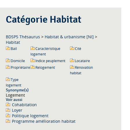
Catégorie Habitat
BDSP5 Thésaurus
>
Habitat & urbanisme [NI]
>
Habitat
Bail
Caractéristique
Cité
logement
Domicile
Indice peuplement
Locataire
Propriétaire
Relogement
Rénovation
habitat
Type
logement
Synonyme(s)
Logement
Voir aussi
Cohabitation
Loyer
Politique logement
Programme amélioration habitat