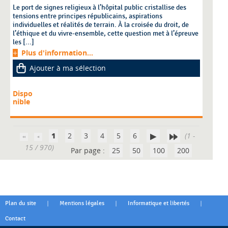
Le port de signes religieux à l’hôpital public cristallise des
tensions entre principes républicains, aspirations
individuelles et réalités de terrain. À la croisée du droit, de
l’éthique et du vivre-ensemble, cette question met à l’épreuve
les [...]
Plus d'information...
Ajouter à ma sélection
Dispo
nible
1
2
3
4
5
6
(1 -
15 / 970)
Par page :
25
50
100
200
|
|
|
Plan du site
Mentions légales
Informatique et libertés
Contact