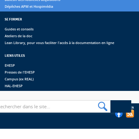
Dépêches APM et Hospimédia
SE FORMER
Guides et conseils
Ateliers de la doc
Lean Library, pour vous faciliter l'accès à la documentation en ligne
LIENS UTILES
EHESP
Presses de l'EHESP
Campus (ex REAL)
HAL-EHESP
erche
Suivez les bibliothèques de l'EHESP sur les réseaux sociaux