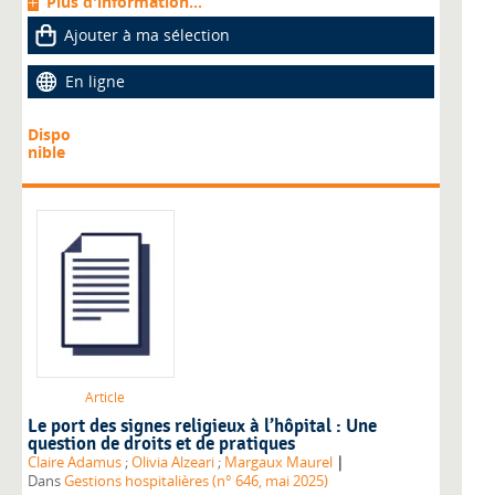
Plus d'information...
Ajouter à ma sélection
En ligne
Dispo
nible
Article
Le port des signes religieux à l’hôpital : Une
question de droits et de pratiques
|
Claire Adamus
;
Olivia Alzeari
;
Margaux Maurel
Dans
Gestions hospitalières (n° 646, mai 2025)