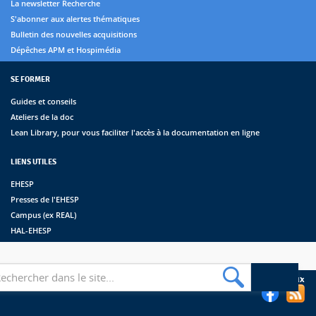
La newsletter Recherche
S'abonner aux alertes thématiques
Bulletin des nouvelles acquisitions
Dépêches APM et Hospimédia
SE FORMER
Guides et conseils
Ateliers de la doc
Lean Library, pour vous faciliter l'accès à la documentation en ligne
LIENS UTILES
EHESP
Presses de l'EHESP
Campus (ex REAL)
HAL-EHESP
erche
Suivez les bibliothèques de l'EHESP sur les réseaux sociaux