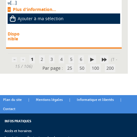
u[...]
Plus d'information...
Ajouter à ma sélection
Dispo
nible
1
2
3
4
5
6
(1 -
15 / 106)
Par page :
25
50
100
200
|
|
|
Plan du site
Mentions légales
Informatique et libertés
Contact
INFOS PRATIQUES
Accès et horaires