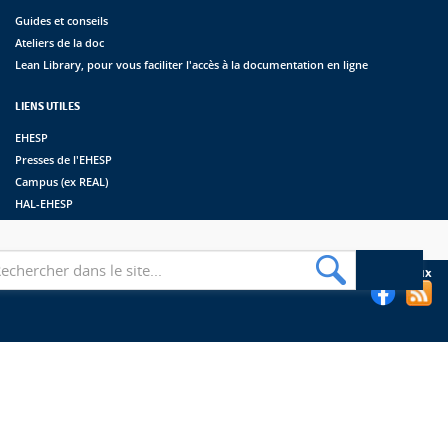
Guides et conseils
Ateliers de la doc
Lean Library, pour vous faciliter l'accès à la documentation en ligne
LIENS UTILES
EHESP
Presses de l'EHESP
Campus (ex REAL)
HAL-EHESP
erche
Suivez les bibliothèques de l'EHESP sur les réseaux sociaux