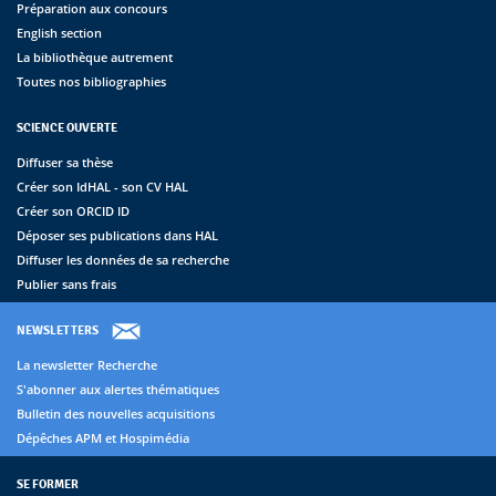
Préparation aux concours
English section
La bibliothèque autrement
Toutes nos bibliographies
SCIENCE OUVERTE
Diffuser sa thèse
Créer son IdHAL - son CV HAL
Créer son ORCID ID
Déposer ses publications dans HAL
Diffuser les données de sa recherche
Publier sans frais
NEWSLETTERS
La newsletter Recherche
S'abonner aux alertes thématiques
Bulletin des nouvelles acquisitions
Dépêches APM et Hospimédia
SE FORMER