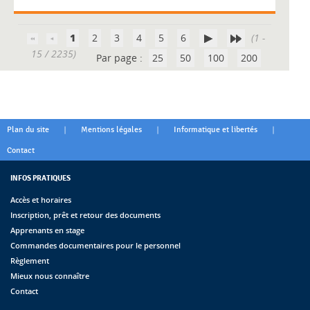
1
2
3
4
5
6
(1 -
15 / 2235)
Par page :
25
50
100
200
|
|
|
Plan du site
Mentions légales
Informatique et libertés
Contact
INFOS PRATIQUES
Accès et horaires
Inscription, prêt et retour des documents
Apprenants en stage
Commandes documentaires pour le personnel
Règlement
Mieux nous connaître
Contact