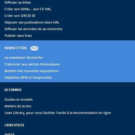
Diffuser sa thèse
Créer son IdHAL - son CV HAL
Créer son ORCID ID
Déposer ses publications dans HAL
Diffuser les données de sa recherche
Publier sans frais
NEWSLETTERS
La newsletter Recherche
S'abonner aux alertes thématiques
Bulletin des nouvelles acquisitions
Dépêches APM et Hospimédia
SE FORMER
Guides et conseils
Ateliers de la doc
Lean Library, pour vous faciliter l'accès à la documentation en ligne
LIENS UTILES
EHESP