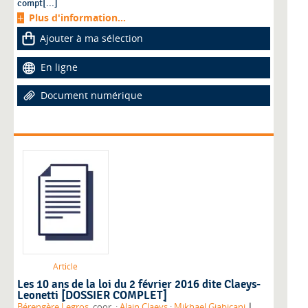
compt[...]
Plus d'information...
Ajouter à ma sélection
En ligne
Document numérique
Article
Les 10 ans de la loi du 2 février 2016 dite Claeys-
Leonetti [DOSSIER COMPLET]
|
Bérengère Legros
, coor. ;
Alain Claeys
;
Mikhael Giabicani