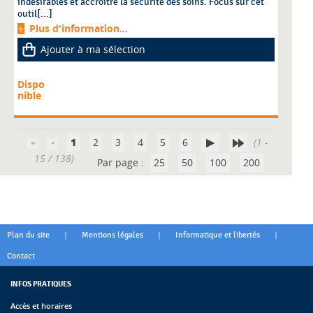
indésirables et accroître la sécurité des soins. Focus sur cet
outil[...]
Plus d'information...
Ajouter à ma sélection
Dispo
nible
1
2
3
4
5
6
(1 -
15 / 138)
Par page :
25
50
100
200
|
|
|
Plan du site
Mentions légales
Informatique et libertés
Contact
INFOS PRATIQUES
Accès et horaires