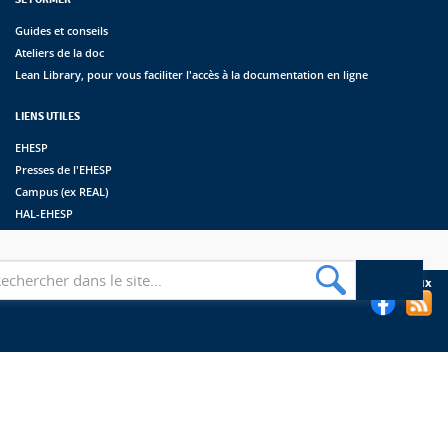
Guides et conseils
Ateliers de la doc
Lean Library, pour vous faciliter l'accès à la documentation en ligne
LIENS UTILES
EHESP
Presses de l'EHESP
Campus (ex REAL)
HAL-EHESP
erche
Suivez les bibliothèques de l'EHESP sur les réseaux sociaux