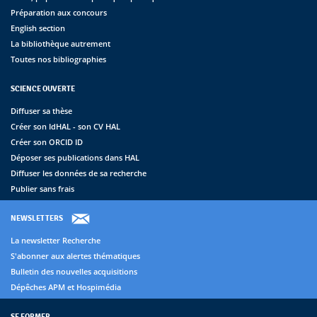
Préparation aux concours
English section
La bibliothèque autrement
Toutes nos bibliographies
SCIENCE OUVERTE
Diffuser sa thèse
Créer son IdHAL - son CV HAL
Créer son ORCID ID
Déposer ses publications dans HAL
Diffuser les données de sa recherche
Publier sans frais
NEWSLETTERS
La newsletter Recherche
S'abonner aux alertes thématiques
Bulletin des nouvelles acquisitions
Dépêches APM et Hospimédia
SE FORMER