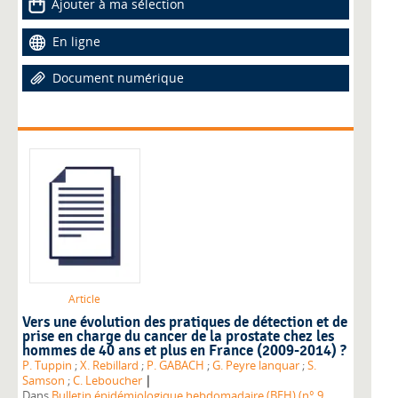
Ajouter à ma sélection
En ligne
Document numérique
Article
Vers une évolution des pratiques de détection et de
prise en charge du cancer de la prostate chez les
hommes de 40 ans et plus en France (2009-2014) ?
P. Tuppin
;
X. Rebillard
;
P. GABACH
;
G. Peyre lanquar
;
S.
|
Samson
;
C. Leboucher
Dans
Bulletin épidémiologique hebdomadaire (BEH) (n° 9,