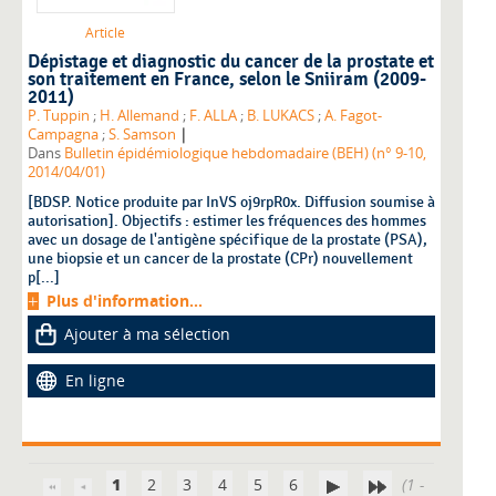
Article
Dépistage et diagnostic du cancer de la prostate et
son traitement en France, selon le Sniiram (2009-
2011)
P. Tuppin
;
H. Allemand
;
F. ALLA
;
B. LUKACS
;
A. Fagot-
|
Campagna
;
S. Samson
Dans
Bulletin épidémiologique hebdomadaire (BEH) (n° 9-10,
2014/04/01)
[BDSP. Notice produite par InVS oj9rpR0x. Diffusion soumise à
autorisation]. Objectifs : estimer les fréquences des hommes
avec un dosage de l'antigène spécifique de la prostate (PSA),
une biopsie et un cancer de la prostate (CPr) nouvellement
p[...]
Plus d'information...
Ajouter à ma sélection
En ligne
1
2
3
4
5
6
(1 -