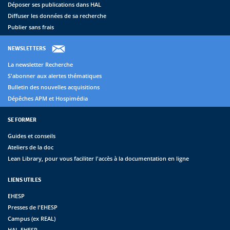
Déposer ses publications dans HAL
Diffuser les données de sa recherche
Publier sans frais
NEWSLETTERS
La newsletter Recherche
S'abonner aux alertes thématiques
Bulletin des nouvelles acquisitions
Dépêches APM et Hospimédia
SE FORMER
Guides et conseils
Ateliers de la doc
Lean Library, pour vous faciliter l'accès à la documentation en ligne
LIENS UTILES
EHESP
Presses de l'EHESP
Campus (ex REAL)
HAL-EHESP