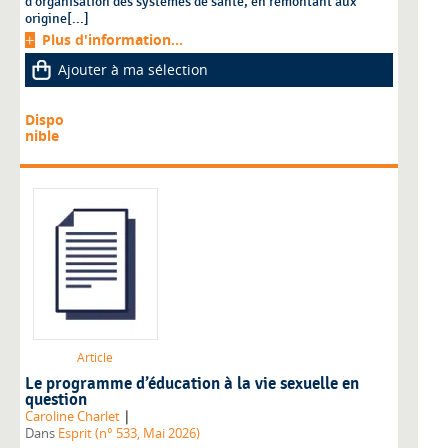
d’organisation des systèmes de santé, en remontant aux
origine[...]
Plus d'information...
Ajouter à ma sélection
Dispo
nible
Article
Le programme d’éducation à la vie sexuelle en
question
|
Caroline Charlet
Dans
Esprit (n° 533, Mai 2026)