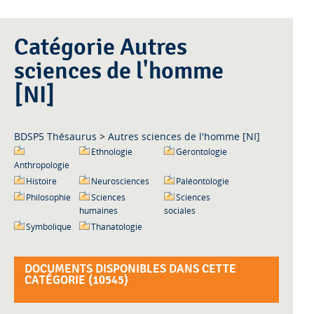
Catégorie Autres
sciences de l'homme
[NI]
BDSP5 Thésaurus
>
Autres sciences de l'homme [NI]
Ethnologie
Gérontologie
Anthropologie
Histoire
Neurosciences
Paléontologie
Philosophie
Sciences
Sciences
humaines
sociales
Symbolique
Thanatologie
DOCUMENTS DISPONIBLES DANS CETTE
CATÉGORIE (
10545
)