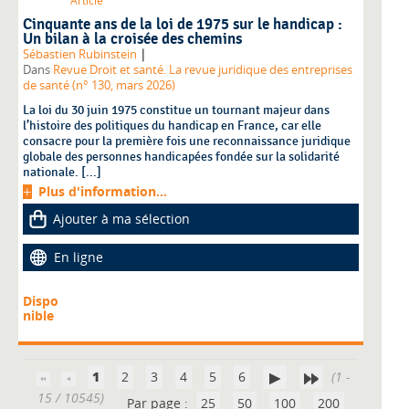
Article
Cinquante ans de la loi de 1975 sur le handicap :
Un bilan à la croisée des chemins
|
Sébastien Rubinstein
Dans
Revue Droit et santé. La revue juridique des entreprises
de santé (n° 130, mars 2026)
La loi du 30 juin 1975 constitue un tournant majeur dans
l’histoire des politiques du handicap en France, car elle
consacre pour la première fois une reconnaissance juridique
globale des personnes handicapées fondée sur la solidarité
nationale. [...]
Plus d'information...
Ajouter à ma sélection
En ligne
Dispo
nible
1
2
3
4
5
6
(1 -
15 / 10545)
Par page :
25
50
100
200