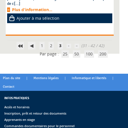
de c[...]
Plus d'information...
Ajouter à ma sélection
1
2
3
(31 - 42 / 42)
Par page :
25
50
100
200
|
|
|
Plan du site
Mentions légales
Informatique et libertés
Contact
INFOS PRATIQUES
Accès et horaires
Inscription, prêt et retour des documents
Apprenants en stage
Commandes documentaires pour le personnel