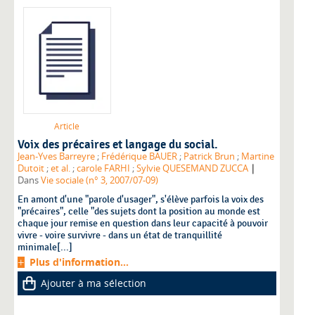
Article
Voix des précaires et langage du social.
Jean-Yves Barreyre
;
Frédérique BAUER
;
Patrick Brun
;
Martine
|
Dutoit
;
et al.
;
carole FARHI
;
Sylvie QUESEMAND ZUCCA
Dans
Vie sociale (n° 3, 2007/07-09)
En amont d'une "parole d'usager", s'élève parfois la voix des
"précaires", celle "des sujets dont la position au monde est
chaque jour remise en question dans leur capacité à pouvoir
vivre - voire survivre - dans un état de tranquillité
minimale[...]
Plus d'information...
Ajouter à ma sélection