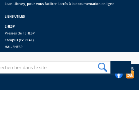
Lean Library, pour vous faciliter l'accès à la documentation en ligne
LIENS UTILES
EHESP
Presses de l'EHESP
Campus (ex REAL)
HAL-EHESP
erche
Suivez les bibliothèques de l'EHESP sur les réseaux sociaux