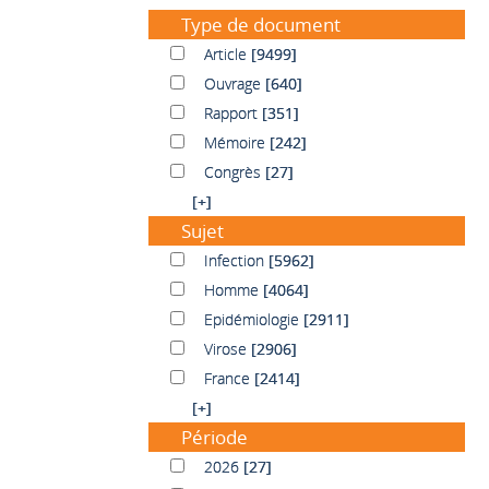
Type de document
Article
Article
[9499]
Ouvrage
Ouvrage
[640]
Rapport
Rapport
[351]
Mémoire
Mémoire
[242]
Congrès
Congrès
[27]
[+]
Sujet
Infection
Infection
[5962]
Homme
Homme
[4064]
Epidémiologie
Epidémiologie
[2911]
Virose
Virose
[2906]
France
France
[2414]
[+]
Période
2026
2026
[27]