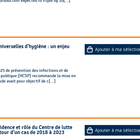
production expected to triple by 20[...]
niverselles d’hygiène : un enjeu
Ajouter à ma sélectio
025 de prévention des infections et de
nté publique (HCSP) recommande la mise en
e avait pour objectif de c[...]
idence et rôle du Centre de lutte
Ajouter à ma sélectio
tour d’un cas de 2018 à 2023