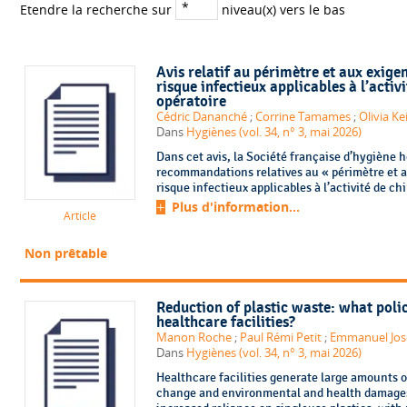
Etendre la recherche sur
niveau(x) vers le bas
Avis relatif au périmètre et aux exige
risque infectieux applicables à l’activ
opératoire
Cédric Dananché
;
Corrine Tamames
;
Olivia Ke
Dans
Hygiènes (vol. 34, n° 3, mai 2026)
Dans cet avis, la Société française d’hygiène 
recommandations relatives au « périmètre et a
risque infectieux applicables à l’activité de chi
Plus d'information...
Article
Non prêtable
Reduction of plastic waste: what poli
healthcare facilities?
Manon Roche
;
Paul Rémi Petit
;
Emmanuel Jo
Dans
Hygiènes (vol. 34, n° 3, mai 2026)
Healthcare facilities generate large amounts o
change and environmental and health damages