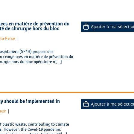
nces en matière de prévention du
Ajouter à ma sélectio
ité de chirurgie hors du bloc
|
ita-Perse
hospitalière (SF2H) propose des
ux exigences en matière de prévention du
rurgie hors du bloc opératoire »[...]
cy should be implemented in
Ajouter à ma sélectio
|
seph
f plastic waste, contributing to climate
. However, the Covid-19 pandemic