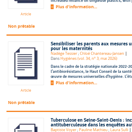
increased reliance on singleuse plastics, with 
Plus d'information...
Article
Non prêtable
Sensibiliser les parents aux mesures u
pour les maternités
|
Nadège Tessier
;
Chloé Chantereau-Jansen
Dans
Hygiènes (vol. 34, n° 3, mai 2026)
Dans le cadre de la stratégie nationale 2022-2
l’antibiorésistance, le Haut Conseil de la sa
œuvre de mesures universelles d’hygiène. L’étud
Plus d'information...
Article
Non prêtable
Tuberculose en Seine-Saint-Denis : inc
antituberculeuse dans les enquêtes au
|
Baptiste Voyer
;
Pauline Mathieu
;
Laura Sulli