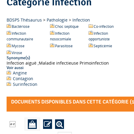
Catégorie Infection
BDSP5 Thésaurus
>
Pathologie
>
Infection
Bactériose
Choc septique
Co-infection
Infection
Infection
Infection
communautaire
nosocomiale
opportuniste
Mycose
Parasitose
Septicémie
Virose
Synonyme(s)
Infection aiguë ;Maladie infectieuse Primoinfection
Voir aussi
Angine
Contagion
Surinfection
DOCUMENTS DISPONIBLES DANS CETTE CATÉGORIE (