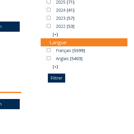
2025
2025
[71]
2024
2024
[41]
2023
2023
[57]
2022
2022
[53]
n
[+]
Langue
Français
Français
[5599]
Anglais
Anglais
[5403]
[+]
n