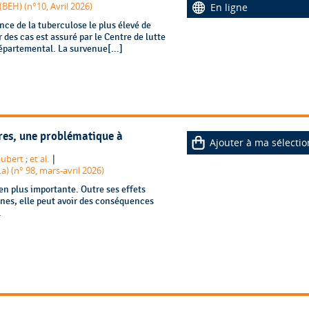
BEH) (n°10, Avril 2026)
En ligne
nce de la tuberculose le plus élevé de
des cas est assuré par le Centre de lutte
épartemental. La survenue[...]
res, une problématique à
Ajouter à ma sélectio
|
aubert
;
et al.
a) (n° 98, mars-avril 2026)
n plus importante. Outre ses effets
anes, elle peut avoir des conséquences
.