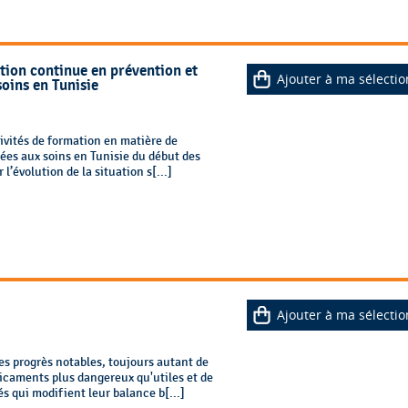
tion continue en prévention et
Ajouter à ma sélectio
soins en Tunisie
ivités de formation en matière de
iées aux soins en Tunisie du début des
 l’évolution de la situation s[...]
Ajouter à ma sélectio
es progrès notables, toujours autant de
icaments plus dangereux qu'utiles et de
 qui modifient leur balance b[...]