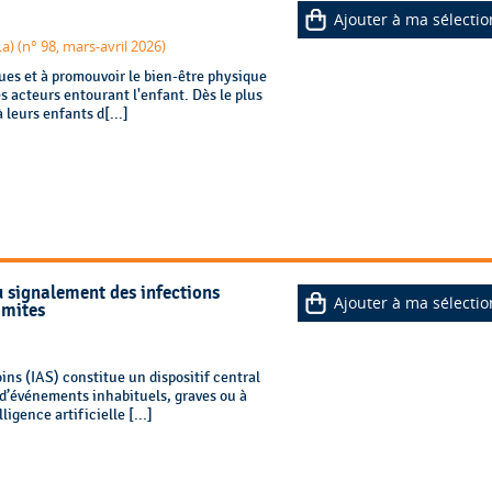
Ajouter à ma sélectio
a) (n° 98, mars-avril 2026)
sques et à promouvoir le bien-être physique
s acteurs entourant l'enfant. Dès le plus
 leurs enfants d[...]
du signalement des infections
Ajouter à ma sélectio
imites
ins (IAS) constitue un dispositif central
n d’événements inhabituels, graves ou à
ligence artificielle [...]