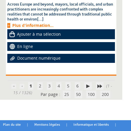
Across Europe and beyond, mayors, local officials, and urban
practitioners are increasingly confronted with complex
realities that cannot be addressed through traditional public
health or environ[...]
Plus d'information...
Ajouter à ma sélection
En ligne
Document numérique
1
2
3
4
5
6
(1 -
15 / 1326)
Par page :
25
50
100
200
|
|
|
Plan du site
Mentions légales
Informatique et libertés