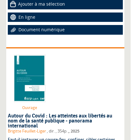
Ajouter à ma sélection
En ligne
Document numérique
Ouvrage
Autour du Covid : Les atteintes aux libertés au
nom de la santé publique - panorama
international
,
Brigitte Feuillet-Liger
, dir.
, 354p.
2025
Faut-il instaurer un couvre-feu, confiner, cibler certaines