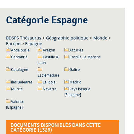
Catégorie Espagne
BDSP5 Thésaurus
>
Géographie politique
>
Monde
>
Europe
>
Espagne
Andalousie
Aragon
Asturies
Cantabrie
Castille &
Castille La Manche
Léon
Catalogne
Galice
Estrémadure
Iles Baléares
La Rioja
Madrid
Murcie
Navarre
Pays basque
[Espagne]
Valence
[Espagne]
DOCUMENTS DISPONIBLES DANS CETTE
CATÉGORIE (
1326
)