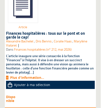
Article
Finances hospitalières : tous sur le pont et on
garde le cap!
Alexandre Bachelet
;
Dris Bennis
;
Coralie Haas
;
Marylène
|
Vialaret
Dans
Finances hospitalières (n° 212, mai 2026)
L'article inaugure une série consacrée à la fonction
"Finances" à l'hôpital. Il vise à en dresser un succinct
panorama, mais aussi à défendre une vision qu animera le
feuilleton : celle d'une fonction financière pensée comme un
levier de pilotag[...]
Plus d'information...
Ajouter à ma sélection
Dispo
nible