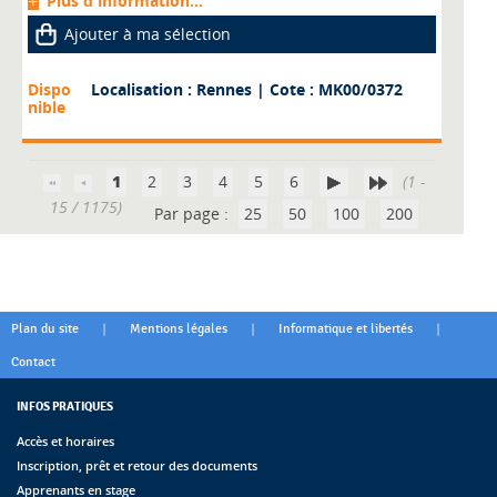
Plus d'information...
Ajouter à ma sélection
Dispo
Localisation : Rennes
| Cote : MK00/0372
nible
1
2
3
4
5
6
(1 -
15 / 1175)
Par page :
25
50
100
200
|
|
|
Plan du site
Mentions légales
Informatique et libertés
Contact
INFOS PRATIQUES
Accès et horaires
Inscription, prêt et retour des documents
Apprenants en stage