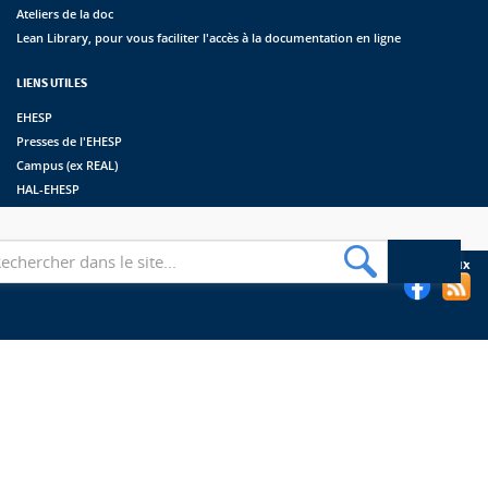
Ateliers de la doc
Lean Library, pour vous faciliter l'accès à la documentation en ligne
LIENS UTILES
EHESP
Presses de l'EHESP
Campus (ex REAL)
HAL-EHESP
erche
Suivez les bibliothèques de l'EHESP sur les réseaux sociaux