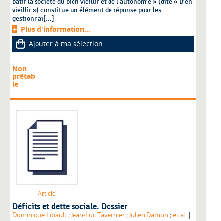
bâtir la société du bien vieillir et de l'autonomie » (dite « Bien
vieillir ») constitue un élément de réponse pour les
gestionnai[...]
Plus d'information...
Ajouter à ma sélection
Non
prêtab
le
Article
Déficits et dette sociale. Dossier
|
Dominique Libault
;
Jean-Luc Tavernier
;
Julien Damon
;
et al.