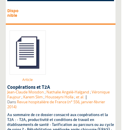
Dispo
nible
Article
Coopérations et T2A
Jean-Claude Moisdon
;
Nathalie Angelé-Halgand
;
Véronique
|
Faujour
;
Karem Slim
;
Housseyni Holla
;
et al.
Dans
Revue hospitalière de France (n° 556, janvier-février
2014)
Au sommaire de ce dossier consacré aux coopérations et la
T2A : - T2A, productivité et conditions de travail en
établissements de santé - Tarification au parcours ou au cycle
de soins ? - Réhabilitation améliorée après chirurgie (ERAS) :