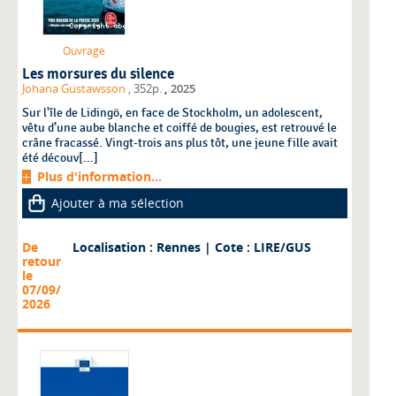
Ouvrage
Les morsures du silence
,
Johana Gustawsson
, 352p.
2025
Sur l'île de Lidingö, en face de Stockholm, un adolescent,
vêtu d’une aube blanche et coiffé de bougies, est retrouvé le
crâne fracassé. Vingt-trois ans plus tôt, une jeune fille avait
été découv[...]
Plus d'information...
Ajouter à ma sélection
De
Localisation : Rennes
| Cote : LIRE/GUS
retour
le
07/09/
2026