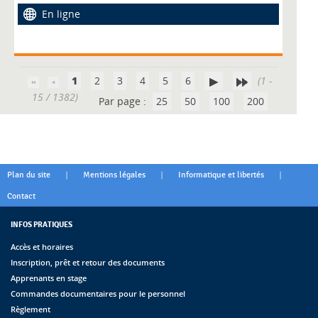
En ligne
1
2
3
4
5
6
(1 -
15 / 1382)
Par page :
25
50
100
200
|
|
|
Plan du site
Mentions légales
Informatique et libertés
Contact
INFOS PRATIQUES
Accès et horaires
Inscription, prêt et retour des documents
Apprenants en stage
Commandes documentaires pour le personnel
Règlement