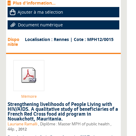
Plus d'information...
Ajouter à ma sélection
Document numérique
Dispo
Localisation : Rennes
| Cote : MPH12/0015
nible
Mémoire
Strengthening livelihoods of People Living with
HIV/AIDS. A qualitative study of beneficiaries of a
French Red Cross food aid program in
Nouakchott, Mauritania.
Lauriane Ramalli
, Diplôme : Master MPH of public health
,
,
44p.
2012