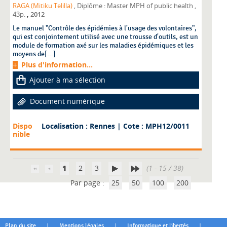
RAGA (Mitiku Telilla)
, Diplôme : Master MPH of public health
,
,
43p.
2012
Le manuel "Contrôle des épidémies à l'usage des volontaires",
qui est conjointement utilisé avec une trousse d'outils, est un
module de formation axé sur les maladies épidémiques et les
moyens de[...]
Plus d'information...
Ajouter à ma sélection
Document numérique
Dispo
Localisation : Rennes
| Cote : MPH12/0011
nible
1
2
3
(1 - 15 / 38)
Par page :
25
50
100
200
|
|
|
Plan du site
Mentions légales
Informatique et libertés