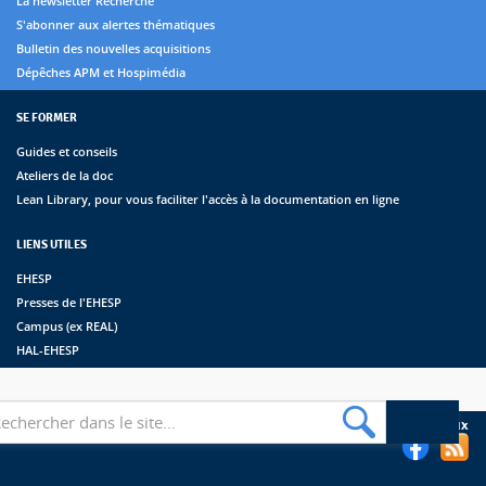
La newsletter Recherche
S'abonner aux alertes thématiques
Bulletin des nouvelles acquisitions
Dépêches APM et Hospimédia
SE FORMER
Guides et conseils
Ateliers de la doc
Lean Library, pour vous faciliter l'accès à la documentation en ligne
LIENS UTILES
EHESP
Presses de l'EHESP
Campus (ex REAL)
HAL-EHESP
erche
Suivez les bibliothèques de l'EHESP sur les réseaux sociaux