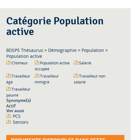
Catégorie Population
active
BDSP5 Thésaurus
>
Démographie
>
Population
>
Population active
Chômeur
Population active
Salarié
occupée
Travailleur
Travailleur
Travailleur non
âgé
immigré
salarié
Travailleur
pauvre
Synonyme(s)
Actif
Voir aussi
PCS
Seniors