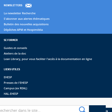
NEWSLETTERS
La newsletter Recherche
S'abonner aux alertes thématiques
Bulletin des nouvelles acquisitions
Dépêches APM et Hospimédia
SE FORMER
Guides et conseils
Ateliers de la doc
Lean Library, pour vous faciliter l'accès à la documentation en ligne
LIENS UTILES
EHESP
Presses de l'EHESP
Campus (ex REAL)
HAL-EHESP
erche
Suivez les bibliothèques de l'EHESP sur les réseaux sociaux