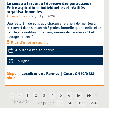
Le sens au travail à l’épreuve des paradoxes :
Entre aspirations individuelles et réalités
organisationnelles
,
Anne Loubès
, dir.
, 350p.
2026
Que reste-t-il du sens que chacun cherche à donner (ou à
retrouver) dans son activité professionnelle quand celle-ci se
heurte aux réalités du terrain, semées de paradoxes ? Cet
ouvrage collectif[...]
Plus d'information...
Ajouter à ma sélection
En ligne
Dispo
Localisation : Rennes
| Cote : CN10/0128
nible
1
2
3
4
5
6
(1 -
15 / 2071)
Par page :
25
50
100
200