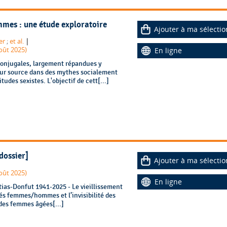
emmes : une étude exploratoire
Ajouter à ma sélectio
|
er
;
et al.
août 2025)
En ligne
conjugales, largement répandues y
eur source dans des mythes socialement
tudes sexistes. L'objectif de cett[...]
dossier]
Ajouter à ma sélectio
août 2025)
En ligne
s physiques des femmes âgées[...]