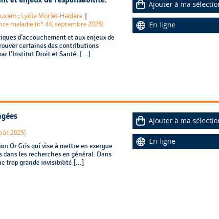
t et enjeux de responsabilité.
Ajouter à ma sélectio
|
nuxem
;
Lydia Morlet-Haïdara
rance maladie (n° 44, septembre 2025)
En ligne
atiques d’accouchement et aux enjeux de
trouver certaines des contributions
 l’Institut Droit et Santé. [...]
âgées
Ajouter à ma sélectio
août 2025)
En ligne
ion Or Gris qui vise à mettre en exergue
s dans les recherches en général. Dans
 trop grande invisibilité [...]