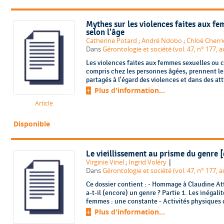
Mythes sur les violences faites aux f
selon l'âge
Catherine Potard
;
André Ndobo
;
Chloé Cherri
Dans
Gérontologie et société (vol. 47, n° 177, 
Les violences faites aux femmes sexuelles ou 
compris chez les personnes âgées, prennent l
partagés à l'égard des violences et dans des atti
Plus d'information...
Article
Disponible
Le vieillissement au prisme du genre [
|
Virginie Vinel
;
Ingrid Voléry
Dans
Gérontologie et société (vol. 47, n° 177, 
Ce dossier contient : - Hommage à Claudine Attias-Donfut 1941-2025 - Le vieillissement
a-t-il (encore) un genre ? Partie 1. Les inégalités femmes/hommes et l’invisibilité des
femmes : une constante - Activité
Plus d'information...