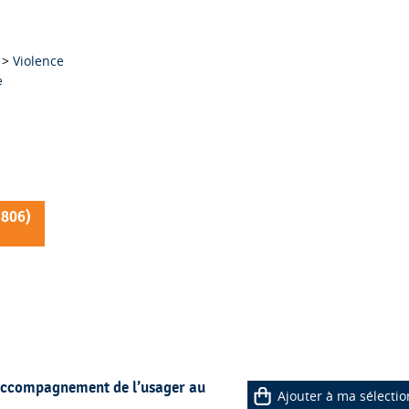
>
Violence
e
2806
)
l’accompagnement de l’usager au
Ajouter à ma sélectio