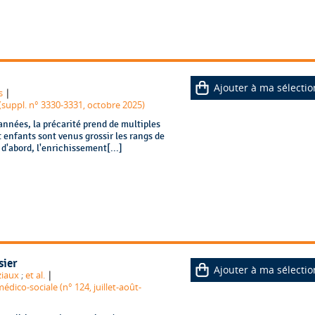
Ajouter à ma sélectio
|
s
(suppl. n° 3330-3331, octobre 2025)
nnées, la précarité prend de multiples
t enfants sont venus grossir les rangs de
d'abord, l'enrichissement[...]
sier
Ajouter à ma sélectio
|
iaux
;
et al.
édico-sociale (n° 124, juillet-août-