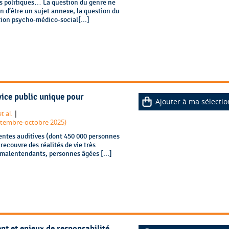
s politiques… La question du genre ne
oin d’être un sujet annexe, la question du
tion psycho-médico-social[...]
vice public unique pour
Ajouter à ma sélectio
|
et al.
eptembre-octobre 2025)
entes auditives (dont 450 000 personnes
recouvre des réalités de vie très
 malentendants, personnes âgées [...]