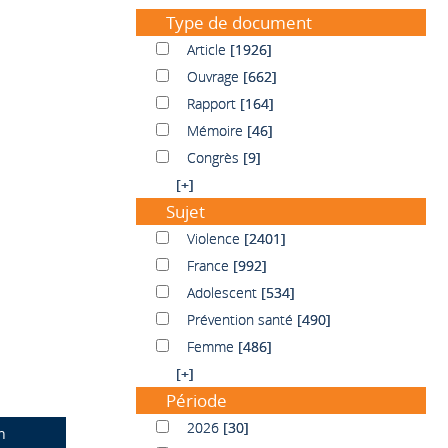
Type de document
Article
Article
[1926]
Ouvrage
Ouvrage
[662]
Rapport
Rapport
[164]
Mémoire
Mémoire
[46]
Congrès
Congrès
[9]
[+]
Sujet
Violence
Violence
[2401]
France
France
[992]
Adolescent
Adolescent
[534]
Prévention santé
Prévention santé
[490]
Femme
Femme
[486]
[+]
Période
2026
2026
[30]
n