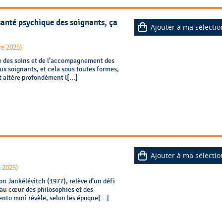
santé psychique des soignants, ça
Ajouter à ma sélectio
e 2025)
te des soins et de l’accompagnement des
aux soignants, et cela sous toutes formes,
t altère profondément l[...]
Ajouter à ma sélectio
 2025)
lon Jankélévitch (1977), relève d’un défi
au cœur des philosophies et des
nto mori révèle, selon les époque[...]