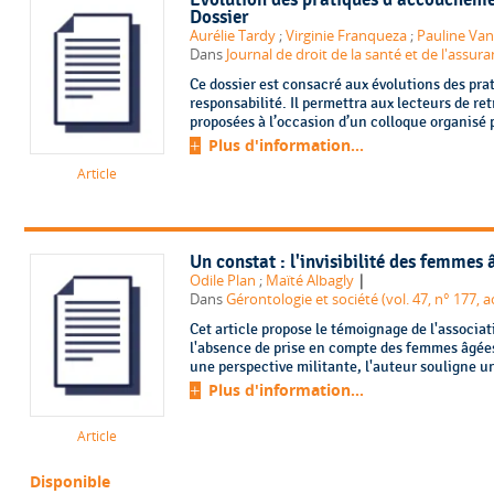
Évolution des pratiques d’accouchemen
Dossier
Aurélie Tardy
;
Virginie Franqueza
;
Pauline Va
Dans
Journal de droit de la santé et de l'assu
Ce dossier est consacré aux évolutions des pr
responsabilité. Il permettra aux lecteurs de re
proposées à l’occasion d’un colloque organisé par
Plus d'information...
Article
Un constat : l'invisibilité des femmes 
|
Odile Plan
;
Maïté Albagly
Dans
Gérontologie et société (vol. 47, n° 177, 
Cet article propose le témoignage de l'associat
l'absence de prise en compte des femmes âgée
une perspective militante, l'auteur souligne une
Plus d'information...
Article
Disponible