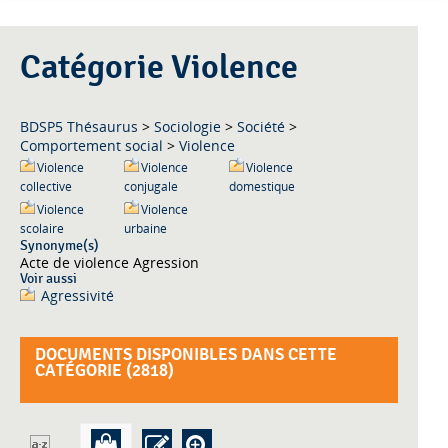
Catégorie Violence
BDSP5 Thésaurus
>
Sociologie
>
Société
>
Comportement social
>
Violence
Violence
Violence
Violence
collective
conjugale
domestique
Violence
Violence
scolaire
urbaine
Synonyme(s)
Acte de violence Agression
Voir aussi
Agressivité
DOCUMENTS DISPONIBLES DANS CETTE
CATÉGORIE (
2818
)