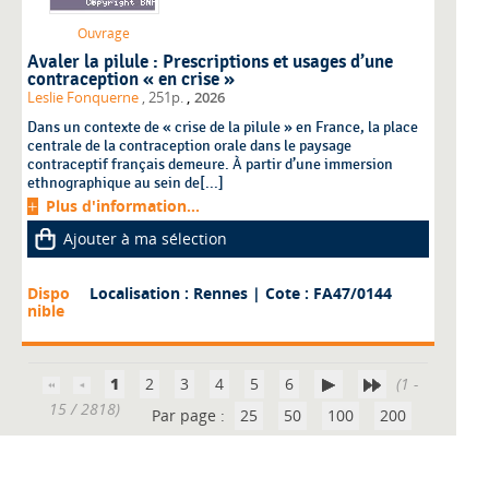
Ouvrage
Avaler la pilule : Prescriptions et usages d’une
contraception « en crise »
,
Leslie Fonquerne
, 251p.
2026
Dans un contexte de « crise de la pilule » en France, la place
centrale de la contraception orale dans le paysage
contraceptif français demeure. À partir d’une immersion
ethnographique au sein de[...]
Plus d'information...
Ajouter à ma sélection
Dispo
Localisation : Rennes
| Cote : FA47/0144
nible
1
2
3
4
5
6
(1 -
15 / 2818)
Par page :
25
50
100
200