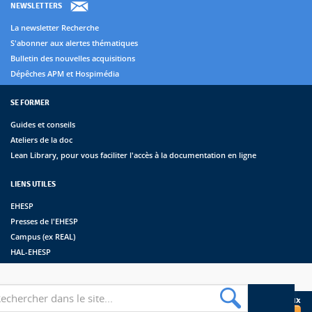
NEWSLETTERS
La newsletter Recherche
S'abonner aux alertes thématiques
Bulletin des nouvelles acquisitions
Dépêches APM et Hospimédia
SE FORMER
Guides et conseils
Ateliers de la doc
Lean Library, pour vous faciliter l'accès à la documentation en ligne
LIENS UTILES
EHESP
Presses de l'EHESP
Campus (ex REAL)
HAL-EHESP
erche
Suivez les bibliothèques de l'EHESP sur les réseaux sociaux