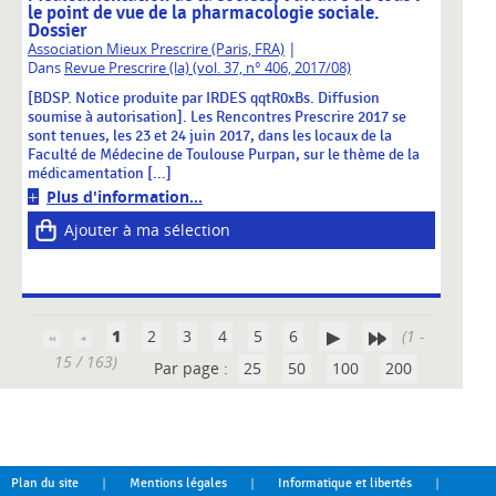
le point de vue de la pharmacologie sociale.
Dossier
|
Association Mieux Prescrire (Paris, FRA)
Dans
Revue Prescrire (la) (vol. 37, n° 406, 2017/08)
[BDSP. Notice produite par IRDES qqtR0xBs. Diffusion
soumise à autorisation]. Les Rencontres Prescrire 2017 se
sont tenues, les 23 et 24 juin 2017, dans les locaux de la
Faculté de Médecine de Toulouse Purpan, sur le thème de la
médicamentation [...]
Plus d'information...
Ajouter à ma sélection
1
2
3
4
5
6
(1 -
15 / 163)
Par page :
25
50
100
200
|
|
|
Plan du site
Mentions légales
Informatique et libertés