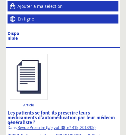
Ajouter à ma sélection
En ligne
Dispo
nible
Article
Les patients se font-ils prescrire leurs
médicaments d'automédication par leur médecin
généraliste ?
Dans
Revue Prescrire (la) (vol. 38, n° 415, 2018/05)