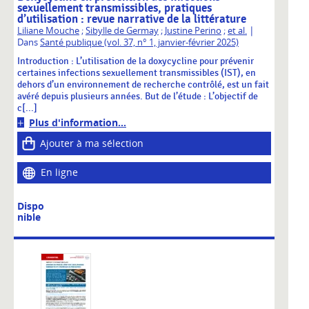
sexuellement transmissibles, pratiques
d’utilisation : revue narrative de la littérature
|
Liliane Mouche
;
Sibylle de Germay
;
Justine Perino
;
et al.
Dans
Santé publique (vol. 37, n° 1, janvier-février 2025)
Introduction : L’utilisation de la doxycycline pour prévenir
certaines infections sexuellement transmissibles (IST), en
dehors d’un environnement de recherche contrôlé, est un fait
avéré depuis plusieurs années. But de l’étude : L’objectif de
c[...]
Plus d'information...
Ajouter à ma sélection
En ligne
Dispo
nible