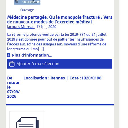
Ouvrage
Médecine partagée. Ou le monopole fracturé : Vers
de nouveaux modes de l'exercice médical
,
Jacques Mornat
, 171p.
2020
La réforme profonde voulue par la loi 2019-774 du 24 juillet
2019 s'est donnée pour but de pallier les insuffisances de
l'accès aux soins des usagers aux moyens d'une réforme de
long terme qui mo[...]
Plus d'information...
Ajouter à ma sélection
De
Localisation : Rennes
| Cote : IB20/0198
retour
le
07/09/
2026