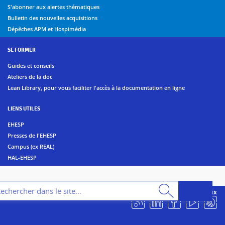
S'abonner aux alertes thématiques
Bulletin des nouvelles acquisitions
Dépêches APM et Hospimédia
SE FORMER
Guides et conseils
Ateliers de la doc
Lean Library, pour vous faciliter l'accès à la documentation en ligne
LIENS UTILES
EHESP
Presses de l'EHESP
Campus (ex REAL)
HAL-EHESP
erche
Suivez les bibliothèques de l'EHESP sur les réseaux sociaux